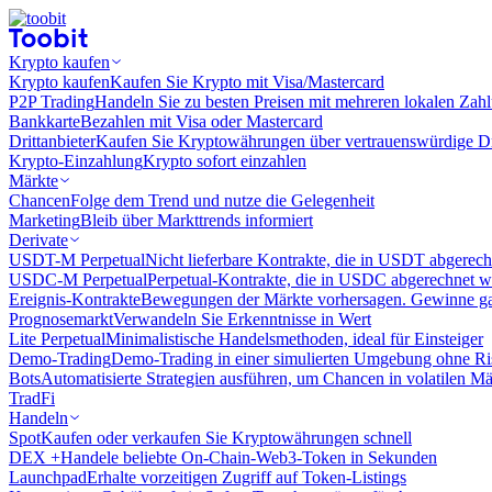
Krypto kaufen
Krypto kaufen
Kaufen Sie Krypto mit Visa/Mastercard
P2P Trading
Handeln Sie zu besten Preisen mit mehreren lokalen Zah
Bankkarte
Bezahlen mit Visa oder Mastercard
Drittanbieter
Kaufen Sie Kryptowährungen über vertrauenswürdige Drit
Krypto-Einzahlung
Krypto sofort einzahlen
Märkte
Chancen
Folge dem Trend und nutze die Gelegenheit
Marketing
Bleib über Markttrends informiert
Derivate
USDT-M Perpetual
Nicht lieferbare Kontrakte, die in USDT abgerec
USDC-M Perpetual
Perpetual-Kontrakte, die in USDC abgerechnet 
Ereignis-Kontrakte
Bewegungen der Märkte vorhersagen. Gewinne gan
Prognosemarkt
Verwandeln Sie Erkenntnisse in Wert
Lite Perpetual
Minimalistische Handelsmethoden, ideal für Einsteiger
Demo-Trading
Demo-Trading in einer simulierten Umgebung ohne Ri
Bots
Automatisierte Strategien ausführen, um Chancen in volatilen M
TradFi
Handeln
Spot
Kaufen oder verkaufen Sie Kryptowährungen schnell
DEX +
Handele beliebte On-Chain-Web3-Token in Sekunden
Launchpad
Erhalte vorzeitigen Zugriff auf Token-Listings