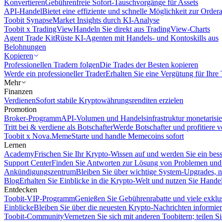
Konvertieren
Gebührenfreie Sofort-Tauschvorgänge für Assets
API-Handel
Bietet eine effiziente und schnelle Möglichkeit zur Orde
Toobit Synapse
Market Insights durch KI-Analyse
Toobit x TradingView
Handeln Sie direkt aus TradingView-Charts
Agent Trade Kit
Rüste KI-Agenten mit Handels- und Kontoskills aus
Belohnungen
Kopieren
Professionellen Tradern folgen
Die Trades der Besten kopieren
Werde ein professioneller Trader
Erhalten Sie eine Vergütung für Ihre
Mehr
Finanzen
Verdienen
Sofort stabile Kryptowährungsrenditen erzielen
Promotion
Broker-Programm
API-Volumen und Handelsinfrastruktur monetarisie
Tritt bei & verdiene als Botschafter
Werde Botschafter und profitiere vo
Toobit x Nova.Meme
Starte und handle Memecoins sofort
Lernen
Academy
Frischen Sie Ihr Krypto-Wissen auf und werden Sie ein bess
Support Center
Finden Sie Antworten zur Lösung von Problemen und n
Ankündigungszentrum
Bleiben Sie über wichtige System-Upgrades, 
Blog
Erhalten Sie Einblicke in die Krypto-Welt und nutzen Sie Hande
Entdecken
Toobit-VIP-Programm
Genießen Sie Gebührenrabatte und viele exkl
Einblicke
Bleiben Sie über die neuesten Krypto-Nachrichten informier
Toobit-Community
Vernetzen Sie sich mit anderen Toobitern; teilen