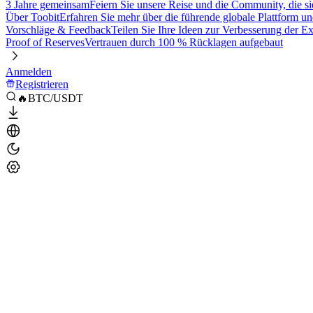
3 Jahre gemeinsam
Feiern Sie unsere Reise und die Community, die si
Über Toobit
Erfahren Sie mehr über die führende globale Plattform un
Vorschläge & Feedback
Teilen Sie Ihre Ideen zur Verbesserung der 
Proof of Reserves
Vertrauen durch 100 % Rücklagen aufgebaut
Anmelden
Registrieren
🔥BTC/USDT