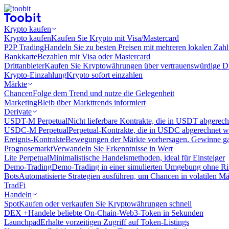
Krypto kaufen
Krypto kaufen
Kaufen Sie Krypto mit Visa/Mastercard
P2P Trading
Handeln Sie zu besten Preisen mit mehreren lokalen Zah
Bankkarte
Bezahlen mit Visa oder Mastercard
Drittanbieter
Kaufen Sie Kryptowährungen über vertrauenswürdige Drit
Krypto-Einzahlung
Krypto sofort einzahlen
Märkte
Chancen
Folge dem Trend und nutze die Gelegenheit
Marketing
Bleib über Markttrends informiert
Derivate
USDT-M Perpetual
Nicht lieferbare Kontrakte, die in USDT abgerec
USDC-M Perpetual
Perpetual-Kontrakte, die in USDC abgerechnet 
Ereignis-Kontrakte
Bewegungen der Märkte vorhersagen. Gewinne gan
Prognosemarkt
Verwandeln Sie Erkenntnisse in Wert
Lite Perpetual
Minimalistische Handelsmethoden, ideal für Einsteiger
Demo-Trading
Demo-Trading in einer simulierten Umgebung ohne Ri
Bots
Automatisierte Strategien ausführen, um Chancen in volatilen M
TradFi
Handeln
Spot
Kaufen oder verkaufen Sie Kryptowährungen schnell
DEX +
Handele beliebte On-Chain-Web3-Token in Sekunden
Launchpad
Erhalte vorzeitigen Zugriff auf Token-Listings