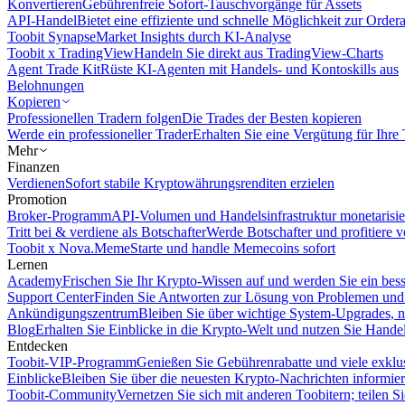
Konvertieren
Gebührenfreie Sofort-Tauschvorgänge für Assets
API-Handel
Bietet eine effiziente und schnelle Möglichkeit zur Orde
Toobit Synapse
Market Insights durch KI-Analyse
Toobit x TradingView
Handeln Sie direkt aus TradingView-Charts
Agent Trade Kit
Rüste KI-Agenten mit Handels- und Kontoskills aus
Belohnungen
Kopieren
Professionellen Tradern folgen
Die Trades der Besten kopieren
Werde ein professioneller Trader
Erhalten Sie eine Vergütung für Ihre
Mehr
Finanzen
Verdienen
Sofort stabile Kryptowährungsrenditen erzielen
Promotion
Broker-Programm
API-Volumen und Handelsinfrastruktur monetarisie
Tritt bei & verdiene als Botschafter
Werde Botschafter und profitiere vo
Toobit x Nova.Meme
Starte und handle Memecoins sofort
Lernen
Academy
Frischen Sie Ihr Krypto-Wissen auf und werden Sie ein bess
Support Center
Finden Sie Antworten zur Lösung von Problemen und n
Ankündigungszentrum
Bleiben Sie über wichtige System-Upgrades, 
Blog
Erhalten Sie Einblicke in die Krypto-Welt und nutzen Sie Hande
Entdecken
Toobit-VIP-Programm
Genießen Sie Gebührenrabatte und viele exkl
Einblicke
Bleiben Sie über die neuesten Krypto-Nachrichten informier
Toobit-Community
Vernetzen Sie sich mit anderen Toobitern; teilen