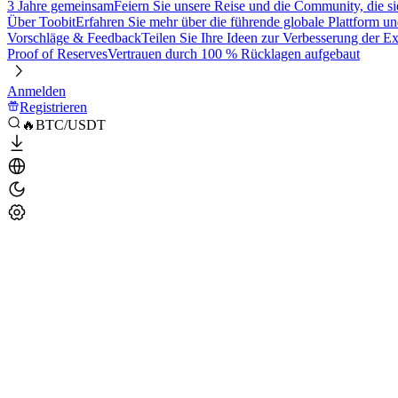
3 Jahre gemeinsam
Feiern Sie unsere Reise und die Community, die si
Über Toobit
Erfahren Sie mehr über die führende globale Plattform un
Vorschläge & Feedback
Teilen Sie Ihre Ideen zur Verbesserung der 
Proof of Reserves
Vertrauen durch 100 % Rücklagen aufgebaut
Anmelden
Registrieren
🔥BTC/USDT