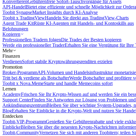
Konvertieren
Gebührenfreie Sofort-Tauschvorgänge für Assets
API-Handel
Bietet eine effiziente und schnelle Möglichkeit zur Orde
Toobit Synapse
Market Insights durch KI-Analyse
Toobit x TradingView
Handeln Sie direkt aus TradingView-Charts
Agent Trade Kit
Rüste KI-Agenten mit Handels- und Kontoskills aus
Belohnungen
Kopieren
Professionellen Tradern folgen
Die Trades der Besten kopieren
Werde ein professioneller Trader
Erhalten Sie eine Vergütung für Ihre
Mehr
Finanzen
Verdienen
Sofort stabile Kryptowährungsrenditen erzielen
Promotion
Broker-Programm
API-Volumen und Handelsinfrastruktur monetarisie
Tritt bei & verdiene als Botschafter
Werde Botschafter und profitiere vo
Toobit x Nova.Meme
Starte und handle Memecoins sofort
Lernen
Academy
Frischen Sie Ihr Krypto-Wissen auf und werden Sie ein bess
Support Center
Finden Sie Antworten zur Lösung von Problemen und n
Ankündigungszentrum
Bleiben Sie über wichtige System-Upgrades, 
Blog
Erhalten Sie Einblicke in die Krypto-Welt und nutzen Sie Hande
Entdecken
Toobit-VIP-Programm
Genießen Sie Gebührenrabatte und viele exkl
Einblicke
Bleiben Sie über die neuesten Krypto-Nachrichten informier
Toobit-Community
Vernetzen Sie sich mit anderen Toobitern; teilen