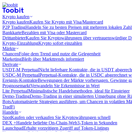
Krypto kaufen
Krypto kaufen
Kaufen Sie Krypto mit Visa/Mastercard
P2P Trading
Handeln Sie zu besten Preisen mit mehreren lokalen Zah
Bankkarte
Bezahlen mit Visa oder Mastercard
Drittanbieter
Kaufen Sie Kryptowährungen über vertrauenswürdige Drit
Krypto-Einzahlung
Krypto sofort einzahlen
Märkte
Chancen
Folge dem Trend und nutze die Gelegenheit
Marketing
Bleib über Markttrends informiert
Derivate
USDT-M Perpetual
Nicht lieferbare Kontrakte, die in USDT abgerec
USDC-M Perpetual
Perpetual-Kontrakte, die in USDC abgerechnet 
Ereignis-Kontrakte
Bewegungen der Märkte vorhersagen. Gewinne gan
Prognosemarkt
Verwandeln Sie Erkenntnisse in Wert
Lite Perpetual
Minimalistische Handelsmethoden, ideal für Einsteiger
Demo-Trading
Demo-Trading in einer simulierten Umgebung ohne Ri
Bots
Automatisierte Strategien ausführen, um Chancen in volatilen M
TradFi
Handeln
Spot
Kaufen oder verkaufen Sie Kryptowährungen schnell
DEX +
Handele beliebte On-Chain-Web3-Token in Sekunden
Launchpad
Erhalte vorzeitigen Zugriff auf Token-Listings