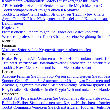
Konvertieren
Gebührenfreie Sofort-Tauschvorgänge für Assets
API-Handel
Bietet eine effiziente und schnelle Möglichkeit zur Orde
Toobit Synapse
Market Insights durch KI-Analyse
Toobit x TradingView
Handeln Sie direkt aus TradingView-Charts
Agent Trade Kit
Rüste KI-Agenten mit Handels- und Kontoskills aus
Belohnungen
Kopieren
Professionellen Tradern folgen
Die Trades der Besten kopieren
Werde ein professioneller Trader
Erhalten Sie eine Vergütung für Ihre
Mehr
Finanzen
Verdienen
Sofort stabile Kryptowährungsrenditen erzielen
Promotion
Broker-Programm
API-Volumen und Handelsinfrastruktur monetarisie
Tritt bei & verdiene als Botschafter
Werde Botschafter und profitiere vo
Toobit x Nova.Meme
Starte und handle Memecoins sofort
Lernen
Academy
Frischen Sie Ihr Krypto-Wissen auf und werden Sie ein bess
Support Center
Finden Sie Antworten zur Lösung von Problemen und n
Ankündigungszentrum
Bleiben Sie über wichtige System-Upgrades, 
Blog
Erhalten Sie Einblicke in die Krypto-Welt und nutzen Sie Hande
Entdecken
Toobit-VIP-Programm
Genießen Sie Gebührenrabatte und viele exkl
Einblicke
Bleiben Sie über die neuesten Krypto-Nachrichten informier
Toobit-Community
Vernetzen Sie sich mit anderen Toobitern; teilen