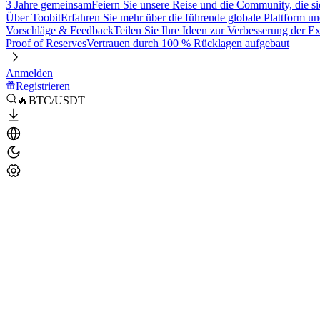
3 Jahre gemeinsam
Feiern Sie unsere Reise und die Community, die si
Über Toobit
Erfahren Sie mehr über die führende globale Plattform un
Vorschläge & Feedback
Teilen Sie Ihre Ideen zur Verbesserung der 
Proof of Reserves
Vertrauen durch 100 % Rücklagen aufgebaut
Anmelden
Registrieren
🔥BTC/USDT