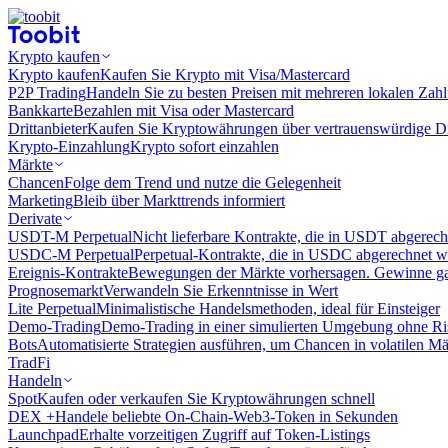
Krypto kaufen
Krypto kaufen
Kaufen Sie Krypto mit Visa/Mastercard
P2P Trading
Handeln Sie zu besten Preisen mit mehreren lokalen Zah
Bankkarte
Bezahlen mit Visa oder Mastercard
Drittanbieter
Kaufen Sie Kryptowährungen über vertrauenswürdige Drit
Krypto-Einzahlung
Krypto sofort einzahlen
Märkte
Chancen
Folge dem Trend und nutze die Gelegenheit
Marketing
Bleib über Markttrends informiert
Derivate
USDT-M Perpetual
Nicht lieferbare Kontrakte, die in USDT abgerec
USDC-M Perpetual
Perpetual-Kontrakte, die in USDC abgerechnet 
Ereignis-Kontrakte
Bewegungen der Märkte vorhersagen. Gewinne gan
Prognosemarkt
Verwandeln Sie Erkenntnisse in Wert
Lite Perpetual
Minimalistische Handelsmethoden, ideal für Einsteiger
Demo-Trading
Demo-Trading in einer simulierten Umgebung ohne Ri
Bots
Automatisierte Strategien ausführen, um Chancen in volatilen M
TradFi
Handeln
Spot
Kaufen oder verkaufen Sie Kryptowährungen schnell
DEX +
Handele beliebte On-Chain-Web3-Token in Sekunden
Launchpad
Erhalte vorzeitigen Zugriff auf Token-Listings