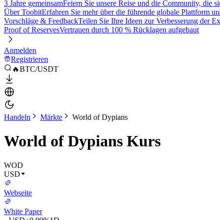
3 Jahre gemeinsam
Feiern Sie unsere Reise und die Community, die si
Über Toobit
Erfahren Sie mehr über die führende globale Plattform un
Vorschläge & Feedback
Teilen Sie Ihre Ideen zur Verbesserung der 
Proof of Reserves
Vertrauen durch 100 % Rücklagen aufgebaut
Anmelden
Registrieren
🔥BTC/USDT
Handeln
Märkte
World of Dypians
World of Dypians Kurs
WOD
USD
Webseite
White Paper