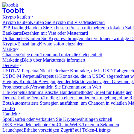
Krypto kaufen
Krypto kaufen
Kaufen Sie Krypto mit Visa/Mastercard
P2P Trading
Handeln Sie zu besten Preisen mit mehreren lokalen Zah
Bankkarte
Bezahlen mit Visa oder Mastercard
Drittanbieter
Kaufen Sie Kryptowährungen über vertrauenswürdige Drit
Krypto-Einzahlung
Krypto sofort einzahlen
Märkte
Chancen
Folge dem Trend und nutze die Gelegenheit
Marketing
Bleib über Markttrends informiert
Derivate
USDT-M Perpetual
Nicht lieferbare Kontrakte, die in USDT abgerec
USDC-M Perpetual
Perpetual-Kontrakte, die in USDC abgerechnet 
Ereignis-Kontrakte
Bewegungen der Märkte vorhersagen. Gewinne gan
Prognosemarkt
Verwandeln Sie Erkenntnisse in Wert
Lite Perpetual
Minimalistische Handelsmethoden, ideal für Einsteiger
Demo-Trading
Demo-Trading in einer simulierten Umgebung ohne Ri
Bots
Automatisierte Strategien ausführen, um Chancen in volatilen M
TradFi
Handeln
Spot
Kaufen oder verkaufen Sie Kryptowährungen schnell
DEX +
Handele beliebte On-Chain-Web3-Token in Sekunden
Launchpad
Erhalte vorzeitigen Zugriff auf Token-Listings