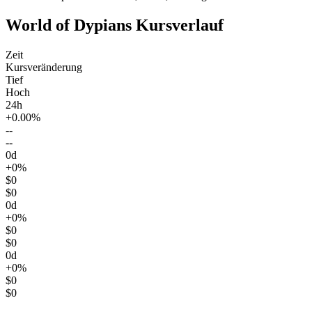
World of Dypians Kursverlauf
Zeit
Kursveränderung
Tief
Hoch
24h
+0.00%
--
--
0d
+0%
$0
$0
0d
+0%
$0
$0
0d
+0%
$0
$0