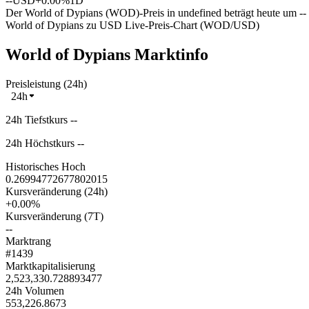
--
USD
+0.00%
1D
Der World of Dypians (WOD)-Preis in undefined beträgt heute um -
World of Dypians zu USD Live-Preis-Chart (WOD/USD)
World of Dypians Marktinfo
Preisleistung (24h)
24h
24h Tiefstkurs --
24h Höchstkurs --
Historisches Hoch
0.26994772677802015
Kursveränderung (24h)
+0.00%
Kursveränderung (7T)
--
Marktrang
#1439
Marktkapitalisierung
2,523,330.728893477
24h Volumen
553,226.8673