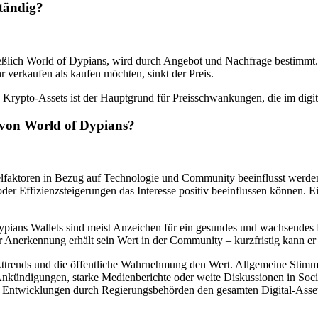
tändig?
hließlich World of Dypians, wird durch Angebot und Nachfrage bestim
 verkaufen als kaufen möchten, sinkt der Preis.
Krypto-Assets ist der Hauptgrund für Preisschwankungen, die im digi
 von World of Dypians?
faktoren in Bezug auf Technologie und Community beeinflusst werden
er Effizienzsteigerungen das Interesse positiv beeinflussen können. Ein
ians Wallets sind meist Anzeichen für ein gesundes und wachsendes 
hr Anerkennung erhält sein Wert in der Community – kurzfristig kann er
kttrends und die öffentliche Wahrnehmung den Wert. Allgemeine Stimm
kündigungen, starke Medienberichte oder weite Diskussionen in Soci
he Entwicklungen durch Regierungsbehörden den gesamten Digital-Asse