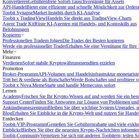
Konvertieren
Gebührenfreie Sofort-Tauschvorgänge für Assets
API-Handel
Bietet eine effiziente und schnelle Möglichkeit zur Orde
Toobit Synapse
Market Insights durch KI-Analyse
Toobit x TradingView
Handeln Sie direkt aus TradingView-Charts
Agent Trade Kit
Rüste KI-Agenten mit Handels- und Kontoskills aus
Belohnungen
Kopieren
Professionellen Tradern folgen
Die Trades der Besten kopieren
Werde ein professioneller Trader
Erhalten Sie eine Vergütung für Ihre
Mehr
Finanzen
Verdienen
Sofort stabile Kryptowährungsrenditen erzielen
Promotion
Broker-Programm
API-Volumen und Handelsinfrastruktur monetarisie
Tritt bei & verdiene als Botschafter
Werde Botschafter und profitiere vo
Toobit x Nova.Meme
Starte und handle Memecoins sofort
Lernen
Academy
Frischen Sie Ihr Krypto-Wissen auf und werden Sie ein bess
Support Center
Finden Sie Antworten zur Lösung von Problemen und n
Ankündigungszentrum
Bleiben Sie über wichtige System-Upgrades, 
Blog
Erhalten Sie Einblicke in die Krypto-Welt und nutzen Sie Hande
Entdecken
Toobit-VIP-Programm
Genießen Sie Gebührenrabatte und viele exkl
Einblicke
Bleiben Sie über die neuesten Krypto-Nachrichten informier
Toobit-Community
Vernetzen Sie sich mit anderen Toobitern; teilen