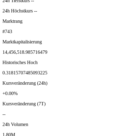
24h Tiefstkurs --
24h Höchstkurs --
Marktrang
#743
Marktkapitalisierung
14,456,518.985716479
Historisches Hoch
0.31815707485093225
Kursveränderung (24h)
+0.00%
Kursveränderung (7T)
--
24h Volumen
1.80M