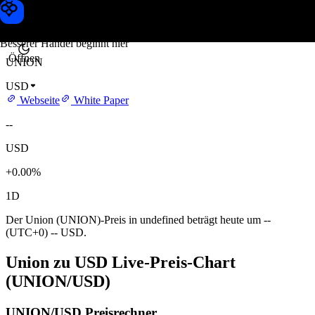
Union Kurs
Toobit
Besserer Handel beginnt hier
Öffnen
UNION
USD
Webseite
White Paper
--
USD
+0.00%
1D
Der Union (UNION)-Preis in undefined beträgt heute um --
(UTC+0) -- USD.
Union zu USD Live-Preis-Chart
(UNION/USD)
UNION/USD Preisrechner