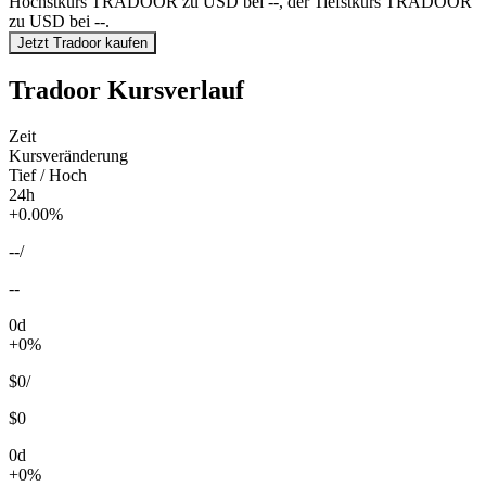
Höchstkurs TRADOOR zu USD bei --, der Tiefstkurs TRADOOR
zu USD bei --.
Jetzt Tradoor kaufen
Tradoor Kursverlauf
Zeit
Kursveränderung
Tief / Hoch
24h
+0.00%
--
/
--
0d
+0%
$0
/
$0
0d
+0%