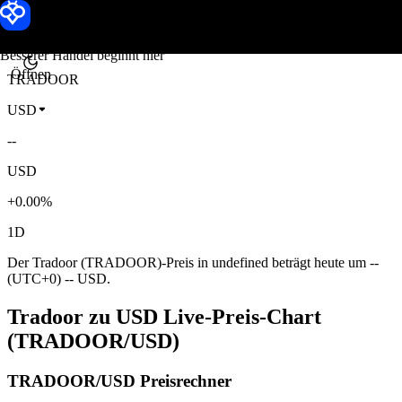
Tradoor Kurs
Toobit
Besserer Handel beginnt hier
Öffnen
TRADOOR
USD
--
USD
+0.00%
1D
Der Tradoor (TRADOOR)-Preis in undefined beträgt heute um --
(UTC+0) -- USD.
Tradoor zu USD Live-Preis-Chart
(TRADOOR/USD)
TRADOOR/USD Preisrechner