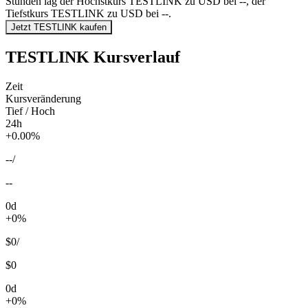
Stunden lag der Höchstkurs TESTLINK zu USD bei --, der
Tiefstkurs TESTLINK zu USD bei --.
Jetzt TESTLINK kaufen
TESTLINK Kursverlauf
Zeit
Kursveränderung
Tief / Hoch
24h
+0.00%
--
/
--
0d
+0%
$0
/
$0
0d
+0%