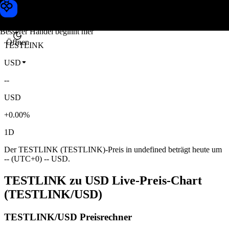
TESTLINK Kurs
Toobit
Besserer Handel beginnt hier
Öffnen
TESTLINK
USD
--
USD
+0.00%
1D
Der TESTLINK (TESTLINK)-Preis in undefined beträgt heute um
-- (UTC+0) -- USD.
TESTLINK zu USD Live-Preis-Chart
(TESTLINK/USD)
TESTLINK/USD Preisrechner