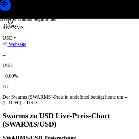
Swarms Kurs
Toobit
Besserer Handel beginnt hier
Öffnen
SWARMS
USD
Webseite
--
USD
+0.00%
1D
Der Swarms (SWARMS)-Preis in undefined beträgt heute um --
(UTC+0) -- USD.
Swarms zu USD Live-Preis-Chart
(SWARMS/USD)
SWARMS/USD Preisrechner