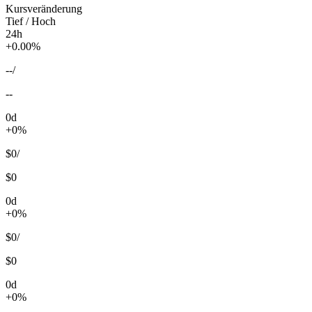
Kursveränderung
Tief / Hoch
24h
+0.00%
--
/
--
0d
+0%
$0
/
$0
0d
+0%
$0
/
$0
0d
+0%