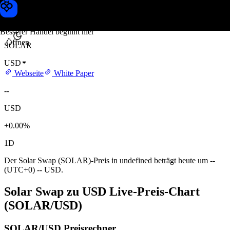
Solar Swap Kurs
Toobit
Besserer Handel beginnt hier
Öffnen
SOLAR
USD
Webseite
White Paper
--
USD
+0.00%
1D
Der Solar Swap (SOLAR)-Preis in undefined beträgt heute um --
(UTC+0) -- USD.
Solar Swap zu USD Live-Preis-Chart
(SOLAR/USD)
SOLAR/USD Preisrechner