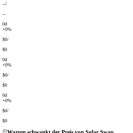
--
/
--
0d
+0%
$0
/
$0
0d
+0%
$0
/
$0
0d
+0%
$0
/
$0
Warum schwankt der Preis von Solar Swap