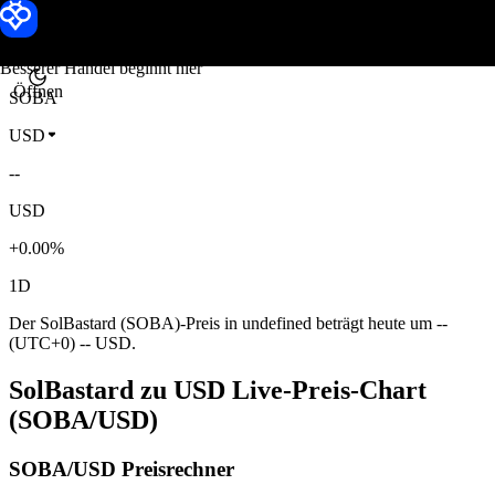
SolBastard Kurs
Toobit
Besserer Handel beginnt hier
Öffnen
SOBA
USD
--
USD
+0.00%
1D
Der SolBastard (SOBA)-Preis in undefined beträgt heute um --
(UTC+0) -- USD.
SolBastard zu USD Live-Preis-Chart
(SOBA/USD)
SOBA/USD Preisrechner