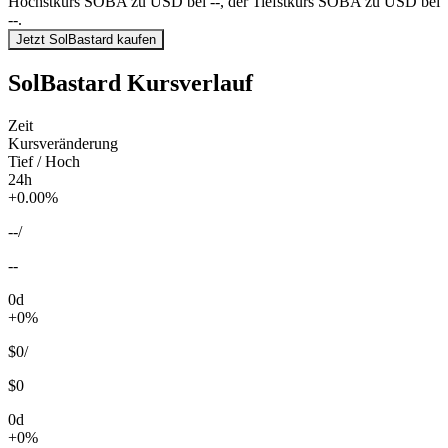
Höchstkurs SOBA zu USD bei --, der Tiefstkurs SOBA zu USD bei
--.
Jetzt SolBastard kaufen
SolBastard Kursverlauf
Zeit
Kursveränderung
Tief / Hoch
24h
+0.00%
--
/
--
0d
+0%
$0
/
$0
0d
+0%