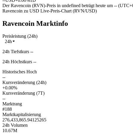
--
USD
+0.00%
1D
Der Ravencoin (RVN)-Preis in undefined beträgt heute um -- (UTC+
Ravencoin zu USD Live-Preis-Chart (RVN/USD)
Ravencoin Marktinfo
Preisleistung (24h)
24h
24h Tiefstkurs --
24h Höchstkurs --
Historisches Hoch
--
Kursveränderung (24h)
+0.00%
Kursveränderung (7T)
--
Marktrang
#188
Marktkapitalisierung
276,433,865.94125265
24h Volumen
10.67M