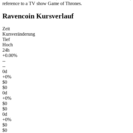
reference to a TV show Game of Thrones.
Ravencoin Kursverlauf
Zeit
Kursveränderung
Tief
Hoch
24h
+0.00%
--
--
0d
+0%
$0
$0
0d
+0%
$0
$0
0d
+0%
$0
$0