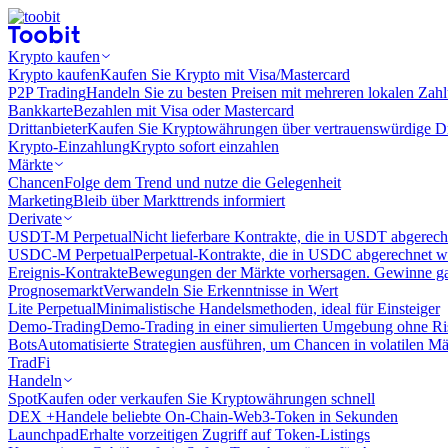
Krypto kaufen
Krypto kaufen
Kaufen Sie Krypto mit Visa/Mastercard
P2P Trading
Handeln Sie zu besten Preisen mit mehreren lokalen Zah
Bankkarte
Bezahlen mit Visa oder Mastercard
Drittanbieter
Kaufen Sie Kryptowährungen über vertrauenswürdige Drit
Krypto-Einzahlung
Krypto sofort einzahlen
Märkte
Chancen
Folge dem Trend und nutze die Gelegenheit
Marketing
Bleib über Markttrends informiert
Derivate
USDT-M Perpetual
Nicht lieferbare Kontrakte, die in USDT abgerec
USDC-M Perpetual
Perpetual-Kontrakte, die in USDC abgerechnet 
Ereignis-Kontrakte
Bewegungen der Märkte vorhersagen. Gewinne gan
Prognosemarkt
Verwandeln Sie Erkenntnisse in Wert
Lite Perpetual
Minimalistische Handelsmethoden, ideal für Einsteiger
Demo-Trading
Demo-Trading in einer simulierten Umgebung ohne Ri
Bots
Automatisierte Strategien ausführen, um Chancen in volatilen M
TradFi
Handeln
Spot
Kaufen oder verkaufen Sie Kryptowährungen schnell
DEX +
Handele beliebte On-Chain-Web3-Token in Sekunden
Launchpad
Erhalte vorzeitigen Zugriff auf Token-Listings