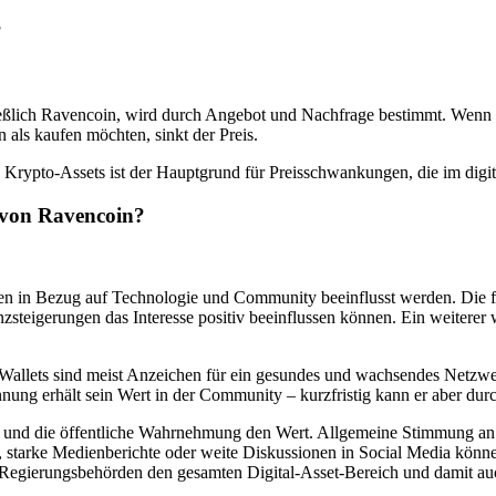
?
hließlich Ravencoin, wird durch Angebot und Nachfrage bestimmt. Wen
 als kaufen möchten, sinkt der Preis.
Krypto-Assets ist der Hauptgrund für Preisschwankungen, die im digi
 von Ravencoin?
en in Bezug auf Technologie und Community beeinflusst werden. Die 
zsteigerungen das Interesse positiv beeinflussen können. Ein weiterer w
llets sind meist Anzeichen für ein gesundes und wachsendes Netzwerk
nnung erhält sein Wert in der Community – kurzfristig kann er aber durc
s und die öffentliche Wahrnehmung den Wert. Allgemeine Stimmung an
tarke Medienberichte oder weite Diskussionen in Social Media könne
 Regierungsbehörden den gesamten Digital-Asset-Bereich und damit au