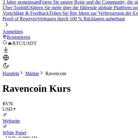
3 Jahre gemeinsam
Feiern Sie unsere Reise und die Community, die si
Über Toobit
Erfahren Sie mehr über die führende globale Plattform un
Vorschläge & Feedback
Teilen Sie Ihre Ideen zur Verbesserung der 
Proof of Reserves
Vertrauen durch 100 % Rücklagen aufgebaut
Anmelden
Registrieren
🔥BTC/USDT
Handeln
Märkte
Ravencoin
Ravencoin Kurs
RVN
USD
Webseite
White Paper