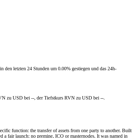
 in den letzten 24 Stunden um 0.00% gestiegen und das 24h-
RVN zu USD bei --, der Tiefstkurs RVN zu USD bei --.
ific function: the transfer of assets from one party to another. Built
ed a fair launch: no premine, ICO or masternodes. It was named in