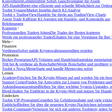
Konvertieren
Gebührenfreie Sofort-Tauschvorgänge für Assets
API-Handel
Bietet eine effiziente und schnelle Möglichkeit zur Orde
Toobit Synapse
Market Insights durch KI-Analyse
Toobit x TradingView
Handeln Sie direkt aus TradingView-Charts
Agent Trade Kit
Rüste KI-Agenten mit Handels- und Kontoskills aus
Belohnungen
Kopieren
Professionellen Tradern folgen
Die Trades der Besten kopieren
Werde ein professioneller Trader
Erhalten Sie eine Vergütung für Ihre
Mehr
Finanzen
Verdienen
Sofort stabile Kryptowährungsrenditen erzielen
Promotion
Broker-Programm
API-Volumen und Handelsinfrastruktur monetarisie
Tritt bei & verdiene als Botschafter
Werde Botschafter und profitiere vo
Toobit x Nova.Meme
Starte und handle Memecoins sofort
Lernen
Academy
Frischen Sie Ihr Krypto-Wissen auf und werden Sie ein bess
Support Center
Finden Sie Antworten zur Lösung von Problemen und n
Ankündigungszentrum
Bleiben Sie über wichtige System-Upgrades, 
Blog
Erhalten Sie Einblicke in die Krypto-Welt und nutzen Sie Hande
Entdecken
Toobit-VIP-Programm
Genießen Sie Gebührenrabatte und viele exkl
Einblicke
Bleiben Sie über die neuesten Krypto-Nachrichten informier
Toobit-Community
Vernetzen Sie sich mit anderen Toobitern; teilen