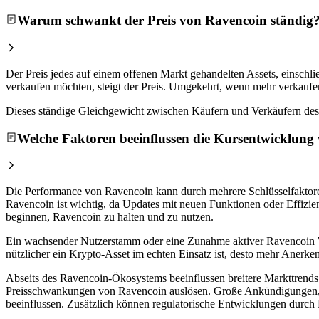
Warum schwankt der Preis von Ravencoin ständig
Der Preis jedes auf einem offenen Markt gehandelten Assets, einsc
verkaufen möchten, steigt der Preis. Umgekehrt, wenn mehr verkaufen
Dieses ständige Gleichgewicht zwischen Käufern und Verkäufern des 
Welche Faktoren beeinflussen die Kursentwicklung
Die Performance von Ravencoin kann durch mehrere Schlüsselfaktor
Ravencoin ist wichtig, da Updates mit neuen Funktionen oder Effizien
beginnen, Ravencoin zu halten und zu nutzen.
Ein wachsender Nutzerstamm oder eine Zunahme aktiver Ravencoin Wa
nützlicher ein Krypto-Asset im echten Einsatz ist, desto mehr Anerke
Abseits des Ravencoin-Ökosystems beeinflussen breitere Markttrend
Preisschwankungen von Ravencoin auslösen. Große Ankündigungen, s
beeinflussen. Zusätzlich können regulatorische Entwicklungen durch