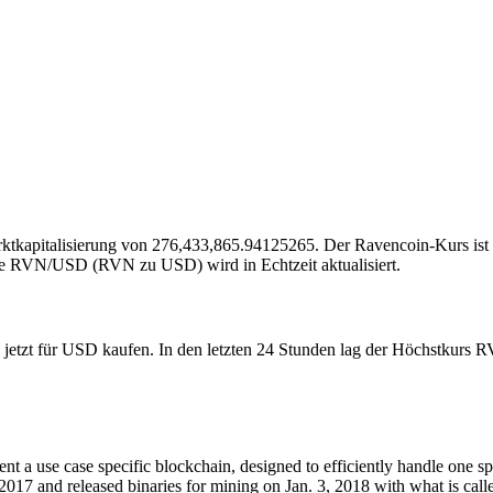
arktkapitalisierung von 276,433,865.94125265. Der Ravencoin-Kurs ist
e RVN/USD (RVN zu USD) wird in Echtzeit aktualisiert.
 jetzt für USD kaufen. In den letzten 24 Stunden lag der Höchstkurs 
t a use case specific blockchain, designed to efficiently handle one spec
017 and released binaries for mining on Jan. 3, 2018 with what is call