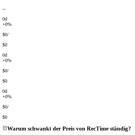
--
0d
+0%
$0
/
$0
0d
+0%
$0
/
$0
0d
+0%
$0
/
$0
Warum schwankt der Preis von RecTime ständig?