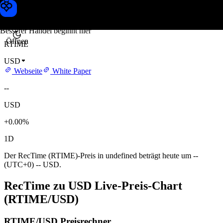
RecTime Kurs
Toobit
Besserer Handel beginnt hier
Öffnen
RTIME
USD
Webseite
White Paper
--
USD
+0.00%
1D
Der RecTime (RTIME)-Preis in undefined beträgt heute um --
(UTC+0) -- USD.
RecTime zu USD Live-Preis-Chart
(RTIME/USD)
RTIME/USD Preisrechner