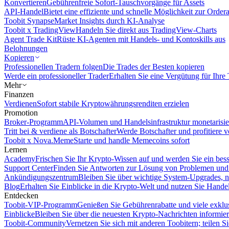
Konvertieren
Gebührenfreie Sofort-Tauschvorgänge für Assets
API-Handel
Bietet eine effiziente und schnelle Möglichkeit zur Orde
Toobit Synapse
Market Insights durch KI-Analyse
Toobit x TradingView
Handeln Sie direkt aus TradingView-Charts
Agent Trade Kit
Rüste KI-Agenten mit Handels- und Kontoskills aus
Belohnungen
Kopieren
Professionellen Tradern folgen
Die Trades der Besten kopieren
Werde ein professioneller Trader
Erhalten Sie eine Vergütung für Ihre
Mehr
Finanzen
Verdienen
Sofort stabile Kryptowährungsrenditen erzielen
Promotion
Broker-Programm
API-Volumen und Handelsinfrastruktur monetarisie
Tritt bei & verdiene als Botschafter
Werde Botschafter und profitiere vo
Toobit x Nova.Meme
Starte und handle Memecoins sofort
Lernen
Academy
Frischen Sie Ihr Krypto-Wissen auf und werden Sie ein bess
Support Center
Finden Sie Antworten zur Lösung von Problemen und n
Ankündigungszentrum
Bleiben Sie über wichtige System-Upgrades, 
Blog
Erhalten Sie Einblicke in die Krypto-Welt und nutzen Sie Hande
Entdecken
Toobit-VIP-Programm
Genießen Sie Gebührenrabatte und viele exkl
Einblicke
Bleiben Sie über die neuesten Krypto-Nachrichten informier
Toobit-Community
Vernetzen Sie sich mit anderen Toobitern; teilen