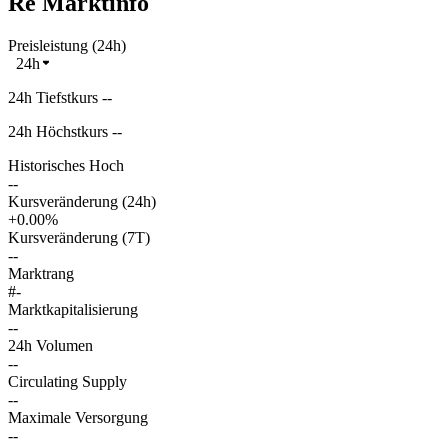
Re Marktinfo
Preisleistung (24h)
24h
24h Tiefstkurs --
24h Höchstkurs --
Historisches Hoch
--
Kursveränderung (24h)
+0.00%
Kursveränderung (7T)
--
Marktrang
#-
Marktkapitalisierung
--
24h Volumen
--
Circulating Supply
--
Maximale Versorgung
--