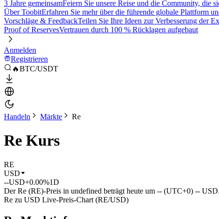
3 Jahre gemeinsam
Feiern Sie unsere Reise und die Community, die si
Über Toobit
Erfahren Sie mehr über die führende globale Plattform un
Vorschläge & Feedback
Teilen Sie Ihre Ideen zur Verbesserung der 
Proof of Reserves
Vertrauen durch 100 % Rücklagen aufgebaut
Anmelden
Registrieren
🔥BTC/USDT
Handeln
Märkte
Re
Re Kurs
RE
USD
--
USD
+0.00%
1D
Der Re (RE)-Preis in undefined beträgt heute um -- (UTC+0) -- USD
Re zu USD Live-Preis-Chart (RE/USD)