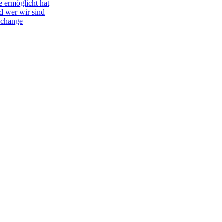
e ermöglicht hat
d wer wir sind
Exchange
.