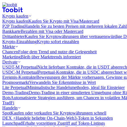
Krypto kaufen
Krypto kaufen
Kaufen Sie Krypto mit Visa/Mastercard
P2P Trading
Handeln Sie zu besten Preisen mit mehreren lokalen Zah
Bankkarte
Bezahlen mit Visa oder Mastercard
Drittanbieter
Kaufen Sie Kryptowährungen über vertrauenswürdige Drit
Krypto-Einzahlung
Krypto sofort einzahlen
Märkte
Chancen
Folge dem Trend und nutze die Gelegenheit
Marketing
Bleib über Markttrends informiert
Derivate
USDT-M Perpetual
Nicht lieferbare Kontrakte, die in USDT abgerec
USDC-M Perpetual
Perpetual-Kontrakte, die in USDC abgerechnet 
Ereignis-Kontrakte
Bewegungen der Märkte vorhersagen. Gewinne gan
Prognosemarkt
Verwandeln Sie Erkenntnisse in Wert
Lite Perpetual
Minimalistische Handelsmethoden, ideal für Einsteiger
Demo-Trading
Demo-Trading in einer simulierten Umgebung ohne Ri
Bots
Automatisierte Strategien ausführen, um Chancen in volatilen M
TradFi
Handeln
Spot
Kaufen oder verkaufen Sie Kryptowährungen schnell
DEX +
Handele beliebte On-Chain-Web3-Token in Sekunden
Launchpad
Erhalte vorzeitigen Zugriff auf Token-Listings