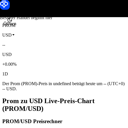
Prom Kurs
Toobit
Besserer Handel beginnt hier
Öffnen
PROM
USD
--
USD
+0.00%
1D
Der Prom (PROM)-Preis in undefined beträgt heute um -- (UTC+0)
-- USD.
Prom zu USD Live-Preis-Chart
(PROM/USD)
PROM/USD Preisrechner