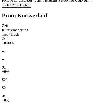
PROM zu USD bei --, der Tiefstkurs PROM zu USD bei --.
Jetzt Prom kaufen
Prom Kursverlauf
Zeit
Kursveränderung
Tief / Hoch
24h
+0.00%
--
/
--
0d
+0%
$0
/
$0
0d
+0%