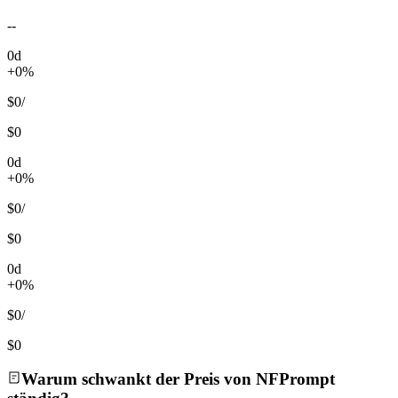
--
0d
+0%
$0
/
$0
0d
+0%
$0
/
$0
0d
+0%
$0
/
$0
Warum schwankt der Preis von NFPrompt