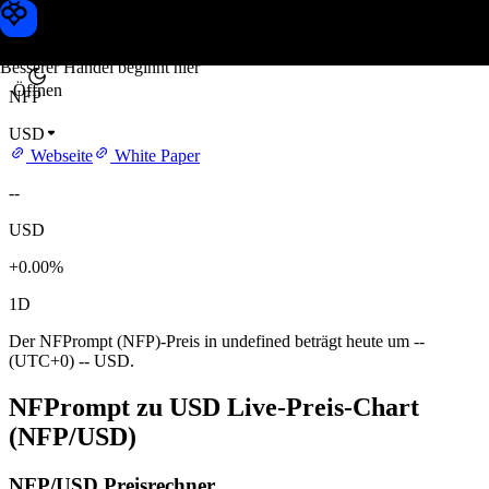
NFPrompt Kurs
Toobit
Besserer Handel beginnt hier
Öffnen
NFP
USD
Webseite
White Paper
--
USD
+0.00%
1D
Der NFPrompt (NFP)-Preis in undefined beträgt heute um --
(UTC+0) -- USD.
NFPrompt zu USD Live-Preis-Chart
(NFP/USD)
NFP/USD Preisrechner