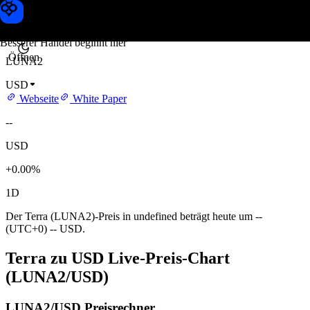
Terra Kurs
Toobit
Besserer Handel beginnt hier
Öffnen
LUNA2
USD
Webseite
White Paper
--
USD
+0.00%
1D
Der Terra (LUNA2)-Preis in undefined beträgt heute um --
(UTC+0) -- USD.
Terra zu USD Live-Preis-Chart
(LUNA2/USD)
LUNA2/USD Preisrechner