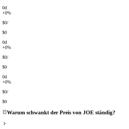
0d
+0%
$0
/
$0
0d
+0%
$0
/
$0
0d
+0%
$0
/
$0
Warum schwankt der Preis von JOE ständig?