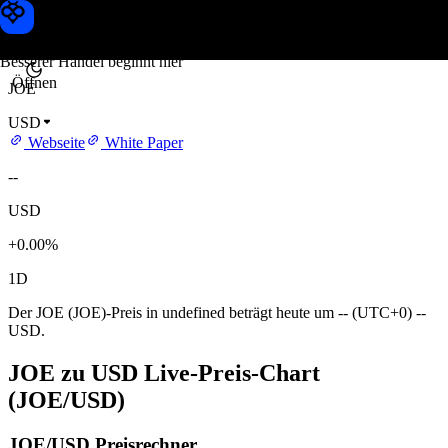
JOE Kurs
Toobit
Besserer Handel beginnt hier
Öffnen
JOE
USD
Webseite
White Paper
--
USD
+0.00%
1D
Der JOE (JOE)-Preis in undefined beträgt heute um -- (UTC+0) --
USD.
JOE zu USD Live-Preis-Chart
(JOE/USD)
JOE/USD Preisrechner