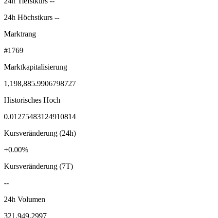
24h Tiefstkurs --
24h Höchstkurs --
Marktrang
#1769
Marktkapitalisierung
1,198,885.9906798727
Historisches Hoch
0.01275483124910814
Kursveränderung (24h)
+0.00%
Kursveränderung (7T)
--
24h Volumen
321,949.2997