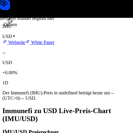
Immunefi Kurs
Toobit
Besserer Handel beginnt hier
Öffnen
IMU
USD
Webseite
White Paper
--
USD
+0.00%
1D
Der Immunefi (IMU)-Preis in undefined beträgt heute um --
(UTC+0) -- USD.
Immunefi zu USD Live-Preis-Chart
(IMU/USD)
IMU/USD Preisrechner