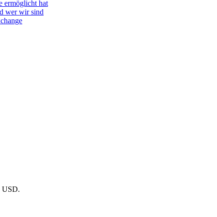
e ermöglicht hat
d wer wir sind
Exchange
- USD.