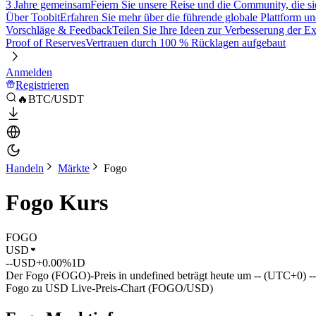
3 Jahre gemeinsam
Feiern Sie unsere Reise und die Community, die si
Über Toobit
Erfahren Sie mehr über die führende globale Plattform un
Vorschläge & Feedback
Teilen Sie Ihre Ideen zur Verbesserung der 
Proof of Reserves
Vertrauen durch 100 % Rücklagen aufgebaut
Anmelden
Registrieren
🔥BTC/USDT
Handeln
Märkte
Fogo
Fogo Kurs
FOGO
USD
--
USD
+0.00%
1D
Der Fogo (FOGO)-Preis in undefined beträgt heute um -- (UTC+0) -
Fogo zu USD Live-Preis-Chart (FOGO/USD)