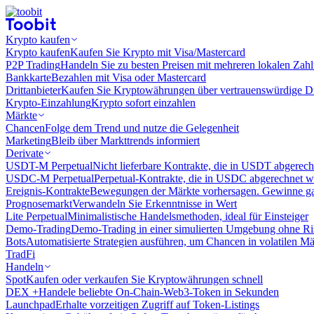
Krypto kaufen
Krypto kaufen
Kaufen Sie Krypto mit Visa/Mastercard
P2P Trading
Handeln Sie zu besten Preisen mit mehreren lokalen Zah
Bankkarte
Bezahlen mit Visa oder Mastercard
Drittanbieter
Kaufen Sie Kryptowährungen über vertrauenswürdige Drit
Krypto-Einzahlung
Krypto sofort einzahlen
Märkte
Chancen
Folge dem Trend und nutze die Gelegenheit
Marketing
Bleib über Markttrends informiert
Derivate
USDT-M Perpetual
Nicht lieferbare Kontrakte, die in USDT abgerec
USDC-M Perpetual
Perpetual-Kontrakte, die in USDC abgerechnet 
Ereignis-Kontrakte
Bewegungen der Märkte vorhersagen. Gewinne gan
Prognosemarkt
Verwandeln Sie Erkenntnisse in Wert
Lite Perpetual
Minimalistische Handelsmethoden, ideal für Einsteiger
Demo-Trading
Demo-Trading in einer simulierten Umgebung ohne Ri
Bots
Automatisierte Strategien ausführen, um Chancen in volatilen M
TradFi
Handeln
Spot
Kaufen oder verkaufen Sie Kryptowährungen schnell
DEX +
Handele beliebte On-Chain-Web3-Token in Sekunden
Launchpad
Erhalte vorzeitigen Zugriff auf Token-Listings