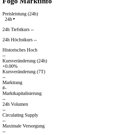
Fogo Marktinfo
Preisleistung (24h)
24h
24h Tiefstkurs --
24h Höchstkurs --
Historisches Hoch
--
Kursveränderung (24h)
+0.00%
Kursveränderung (7T)
--
Marktrang
#-
Marktkapitalisierung
--
24h Volumen
--
Circulating Supply
--
Maximale Versorgung
--