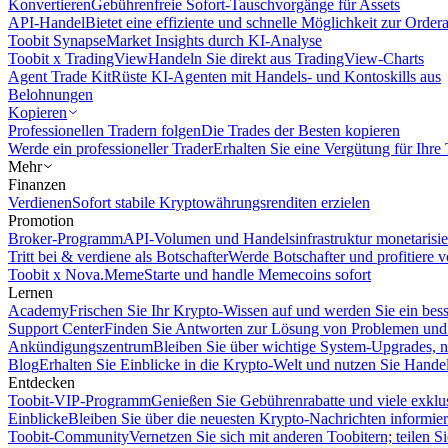
Konvertieren
Gebührenfreie Sofort-Tauschvorgänge für Assets
API-Handel
Bietet eine effiziente und schnelle Möglichkeit zur Orde
Toobit Synapse
Market Insights durch KI-Analyse
Toobit x TradingView
Handeln Sie direkt aus TradingView-Charts
Agent Trade Kit
Rüste KI-Agenten mit Handels- und Kontoskills aus
Belohnungen
Kopieren
Professionellen Tradern folgen
Die Trades der Besten kopieren
Werde ein professioneller Trader
Erhalten Sie eine Vergütung für Ihre
Mehr
Finanzen
Verdienen
Sofort stabile Kryptowährungsrenditen erzielen
Promotion
Broker-Programm
API-Volumen und Handelsinfrastruktur monetarisie
Tritt bei & verdiene als Botschafter
Werde Botschafter und profitiere vo
Toobit x Nova.Meme
Starte und handle Memecoins sofort
Lernen
Academy
Frischen Sie Ihr Krypto-Wissen auf und werden Sie ein bess
Support Center
Finden Sie Antworten zur Lösung von Problemen und n
Ankündigungszentrum
Bleiben Sie über wichtige System-Upgrades, 
Blog
Erhalten Sie Einblicke in die Krypto-Welt und nutzen Sie Hande
Entdecken
Toobit-VIP-Programm
Genießen Sie Gebührenrabatte und viele exkl
Einblicke
Bleiben Sie über die neuesten Krypto-Nachrichten informier
Toobit-Community
Vernetzen Sie sich mit anderen Toobitern; teilen