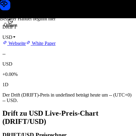
Drift Kurs
Toobit
Besserer Handel beginnt hier
Öffnen
DRIFT
USD
Webseite
White Paper
--
USD
+0.00%
1D
Der Drift (DRIFT)-Preis in undefined beträgt heute um -- (UTC+0)
-- USD.
Drift zu USD Live-Preis-Chart
(DRIFT/USD)
DRIFT/USD Preisrechner