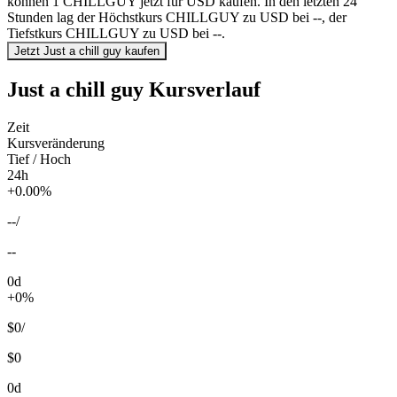
können 1 CHILLGUY jetzt für USD kaufen. In den letzten 24
Stunden lag der Höchstkurs CHILLGUY zu USD bei --, der
Tiefstkurs CHILLGUY zu USD bei --.
Jetzt Just a chill guy kaufen
Just a chill guy Kursverlauf
Zeit
Kursveränderung
Tief / Hoch
24h
+0.00%
--
/
--
0d
+0%
$0
/
$0
0d