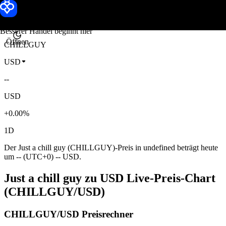
Just a chill guy Kurs
Toobit
Besserer Handel beginnt hier
Öffnen
CHILLGUY
USD
--
USD
+0.00%
1D
Der Just a chill guy (CHILLGUY)-Preis in undefined beträgt heute
um -- (UTC+0) -- USD.
Just a chill guy zu USD Live-Preis-Chart
(CHILLGUY/USD)
CHILLGUY/USD Preisrechner