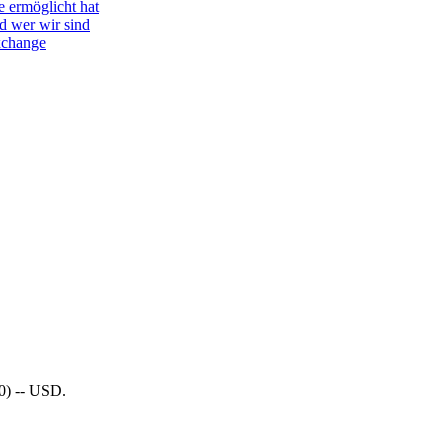
e ermöglicht hat
d wer wir sind
Exchange
0) -- USD.