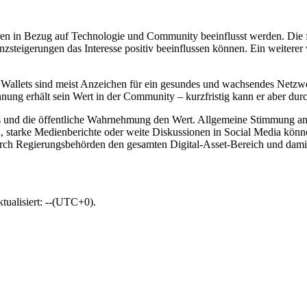
en in Bezug auf Technologie und Community beeinflusst werden. Die 
zsteigerungen das Interesse positiv beeinflussen können. Ein weiterer 
allets sind meist Anzeichen für ein gesundes und wachsendes Netzwer
nnung erhält sein Wert in der Community – kurzfristig kann er aber durc
ds und die öffentliche Wahrnehmung den Wert. Allgemeine Stimmung an
tarke Medienberichte oder weite Diskussionen in Social Media könne
urch Regierungsbehörden den gesamten Digital-Asset-Bereich und dami
tualisiert: --(UTC+0).