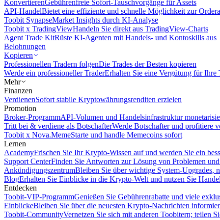
Konvertieren
Gebührenfreie Sofort-Tauschvorgänge für Assets
API-Handel
Bietet eine effiziente und schnelle Möglichkeit zur Orde
Toobit Synapse
Market Insights durch KI-Analyse
Toobit x TradingView
Handeln Sie direkt aus TradingView-Charts
Agent Trade Kit
Rüste KI-Agenten mit Handels- und Kontoskills aus
Belohnungen
Kopieren
Professionellen Tradern folgen
Die Trades der Besten kopieren
Werde ein professioneller Trader
Erhalten Sie eine Vergütung für Ihre
Mehr
Finanzen
Verdienen
Sofort stabile Kryptowährungsrenditen erzielen
Promotion
Broker-Programm
API-Volumen und Handelsinfrastruktur monetarisie
Tritt bei & verdiene als Botschafter
Werde Botschafter und profitiere vo
Toobit x Nova.Meme
Starte und handle Memecoins sofort
Lernen
Academy
Frischen Sie Ihr Krypto-Wissen auf und werden Sie ein bess
Support Center
Finden Sie Antworten zur Lösung von Problemen und n
Ankündigungszentrum
Bleiben Sie über wichtige System-Upgrades, 
Blog
Erhalten Sie Einblicke in die Krypto-Welt und nutzen Sie Hande
Entdecken
Toobit-VIP-Programm
Genießen Sie Gebührenrabatte und viele exkl
Einblicke
Bleiben Sie über die neuesten Krypto-Nachrichten informier
Toobit-Community
Vernetzen Sie sich mit anderen Toobitern; teilen