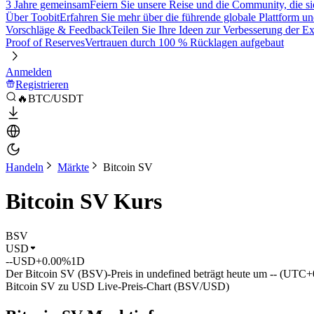
3 Jahre gemeinsam
Feiern Sie unsere Reise und die Community, die si
Über Toobit
Erfahren Sie mehr über die führende globale Plattform un
Vorschläge & Feedback
Teilen Sie Ihre Ideen zur Verbesserung der 
Proof of Reserves
Vertrauen durch 100 % Rücklagen aufgebaut
Anmelden
Registrieren
🔥BTC/USDT
Handeln
Märkte
Bitcoin SV
Bitcoin SV Kurs
BSV
USD
--
USD
+0.00%
1D
Der Bitcoin SV (BSV)-Preis in undefined beträgt heute um -- (UTC+
Bitcoin SV zu USD Live-Preis-Chart (BSV/USD)