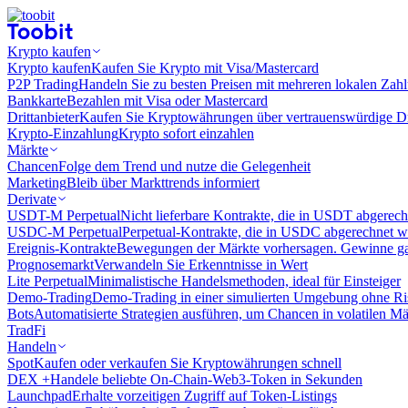
Krypto kaufen
Krypto kaufen
Kaufen Sie Krypto mit Visa/Mastercard
P2P Trading
Handeln Sie zu besten Preisen mit mehreren lokalen Zah
Bankkarte
Bezahlen mit Visa oder Mastercard
Drittanbieter
Kaufen Sie Kryptowährungen über vertrauenswürdige Drit
Krypto-Einzahlung
Krypto sofort einzahlen
Märkte
Chancen
Folge dem Trend und nutze die Gelegenheit
Marketing
Bleib über Markttrends informiert
Derivate
USDT-M Perpetual
Nicht lieferbare Kontrakte, die in USDT abgerec
USDC-M Perpetual
Perpetual-Kontrakte, die in USDC abgerechnet 
Ereignis-Kontrakte
Bewegungen der Märkte vorhersagen. Gewinne gan
Prognosemarkt
Verwandeln Sie Erkenntnisse in Wert
Lite Perpetual
Minimalistische Handelsmethoden, ideal für Einsteiger
Demo-Trading
Demo-Trading in einer simulierten Umgebung ohne Ri
Bots
Automatisierte Strategien ausführen, um Chancen in volatilen M
TradFi
Handeln
Spot
Kaufen oder verkaufen Sie Kryptowährungen schnell
DEX +
Handele beliebte On-Chain-Web3-Token in Sekunden
Launchpad
Erhalte vorzeitigen Zugriff auf Token-Listings