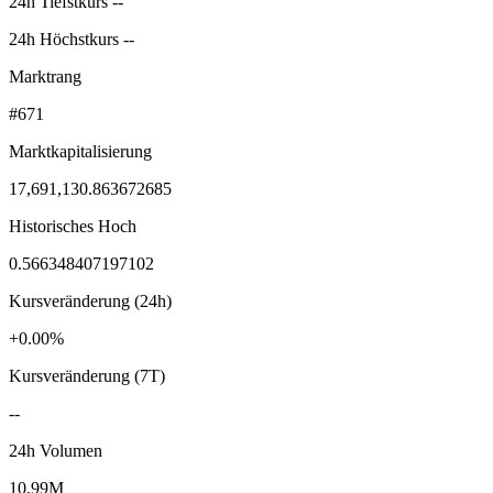
24h Tiefstkurs --
24h Höchstkurs --
Marktrang
#671
Marktkapitalisierung
17,691,130.863672685
Historisches Hoch
0.566348407197102
Kursveränderung (24h)
+0.00%
Kursveränderung (7T)
--
24h Volumen
10.99M