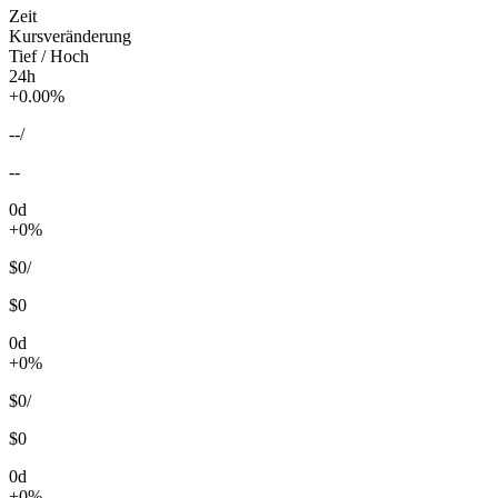
Zeit
Kursveränderung
Tief / Hoch
24h
+0.00%
--
/
--
0d
+0%
$0
/
$0
0d
+0%
$0
/
$0
0d
+0%