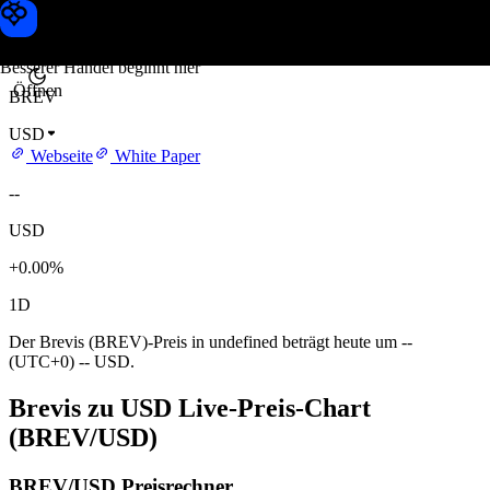
Brevis Kurs
Toobit
Besserer Handel beginnt hier
Öffnen
BREV
USD
Webseite
White Paper
--
USD
+0.00%
1D
Der Brevis (BREV)-Preis in undefined beträgt heute um --
(UTC+0) -- USD.
Brevis zu USD Live-Preis-Chart
(BREV/USD)
BREV/USD Preisrechner