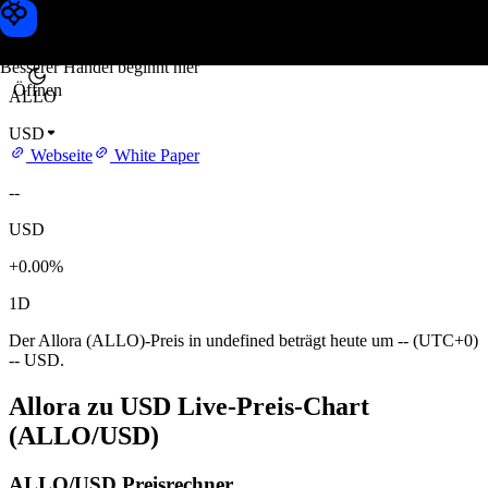
Allora Kurs
Toobit
Besserer Handel beginnt hier
Öffnen
ALLO
USD
Webseite
White Paper
--
USD
+0.00%
1D
Der Allora (ALLO)-Preis in undefined beträgt heute um -- (UTC+0)
-- USD.
Allora zu USD Live-Preis-Chart
(ALLO/USD)
ALLO/USD Preisrechner