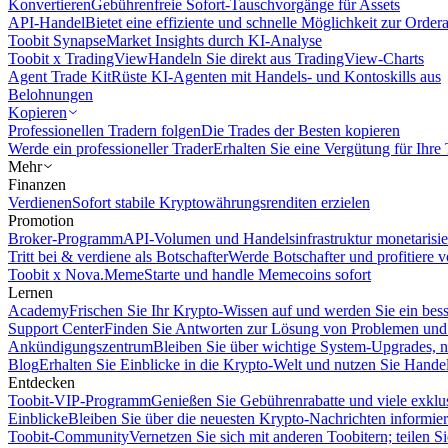
Konvertieren
Gebührenfreie Sofort-Tauschvorgänge für Assets
API-Handel
Bietet eine effiziente und schnelle Möglichkeit zur Orde
Toobit Synapse
Market Insights durch KI-Analyse
Toobit x TradingView
Handeln Sie direkt aus TradingView-Charts
Agent Trade Kit
Rüste KI-Agenten mit Handels- und Kontoskills aus
Belohnungen
Kopieren
Professionellen Tradern folgen
Die Trades der Besten kopieren
Werde ein professioneller Trader
Erhalten Sie eine Vergütung für Ihre
Mehr
Finanzen
Verdienen
Sofort stabile Kryptowährungsrenditen erzielen
Promotion
Broker-Programm
API-Volumen und Handelsinfrastruktur monetarisie
Tritt bei & verdiene als Botschafter
Werde Botschafter und profitiere vo
Toobit x Nova.Meme
Starte und handle Memecoins sofort
Lernen
Academy
Frischen Sie Ihr Krypto-Wissen auf und werden Sie ein bess
Support Center
Finden Sie Antworten zur Lösung von Problemen und n
Ankündigungszentrum
Bleiben Sie über wichtige System-Upgrades, 
Blog
Erhalten Sie Einblicke in die Krypto-Welt und nutzen Sie Hande
Entdecken
Toobit-VIP-Programm
Genießen Sie Gebührenrabatte und viele exkl
Einblicke
Bleiben Sie über die neuesten Krypto-Nachrichten informier
Toobit-Community
Vernetzen Sie sich mit anderen Toobitern; teilen