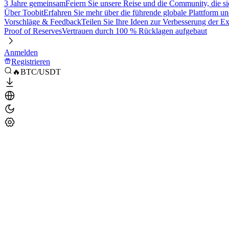
3 Jahre gemeinsam
Feiern Sie unsere Reise und die Community, die si
Über Toobit
Erfahren Sie mehr über die führende globale Plattform un
Vorschläge & Feedback
Teilen Sie Ihre Ideen zur Verbesserung der 
Proof of Reserves
Vertrauen durch 100 % Rücklagen aufgebaut
Anmelden
Registrieren
🔥BTC/USDT