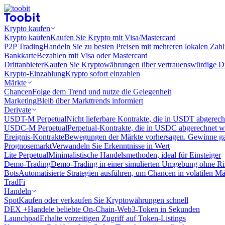
Krypto kaufen
Krypto kaufen
Kaufen Sie Krypto mit Visa/Mastercard
P2P Trading
Handeln Sie zu besten Preisen mit mehreren lokalen Zah
Bankkarte
Bezahlen mit Visa oder Mastercard
Drittanbieter
Kaufen Sie Kryptowährungen über vertrauenswürdige Drit
Krypto-Einzahlung
Krypto sofort einzahlen
Märkte
Chancen
Folge dem Trend und nutze die Gelegenheit
Marketing
Bleib über Markttrends informiert
Derivate
USDT-M Perpetual
Nicht lieferbare Kontrakte, die in USDT abgerec
USDC-M Perpetual
Perpetual-Kontrakte, die in USDC abgerechnet 
Ereignis-Kontrakte
Bewegungen der Märkte vorhersagen. Gewinne gan
Prognosemarkt
Verwandeln Sie Erkenntnisse in Wert
Lite Perpetual
Minimalistische Handelsmethoden, ideal für Einsteiger
Demo-Trading
Demo-Trading in einer simulierten Umgebung ohne Ri
Bots
Automatisierte Strategien ausführen, um Chancen in volatilen M
TradFi
Handeln
Spot
Kaufen oder verkaufen Sie Kryptowährungen schnell
DEX +
Handele beliebte On-Chain-Web3-Token in Sekunden
Launchpad
Erhalte vorzeitigen Zugriff auf Token-Listings