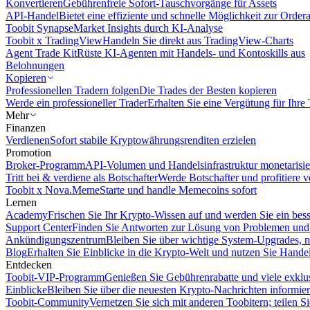
Konvertieren
Gebührenfreie Sofort-Tauschvorgänge für Assets
API-Handel
Bietet eine effiziente und schnelle Möglichkeit zur Orde
Toobit Synapse
Market Insights durch KI-Analyse
Toobit x TradingView
Handeln Sie direkt aus TradingView-Charts
Agent Trade Kit
Rüste KI-Agenten mit Handels- und Kontoskills aus
Belohnungen
Kopieren
Professionellen Tradern folgen
Die Trades der Besten kopieren
Werde ein professioneller Trader
Erhalten Sie eine Vergütung für Ihre
Mehr
Finanzen
Verdienen
Sofort stabile Kryptowährungsrenditen erzielen
Promotion
Broker-Programm
API-Volumen und Handelsinfrastruktur monetarisie
Tritt bei & verdiene als Botschafter
Werde Botschafter und profitiere vo
Toobit x Nova.Meme
Starte und handle Memecoins sofort
Lernen
Academy
Frischen Sie Ihr Krypto-Wissen auf und werden Sie ein bess
Support Center
Finden Sie Antworten zur Lösung von Problemen und n
Ankündigungszentrum
Bleiben Sie über wichtige System-Upgrades, 
Blog
Erhalten Sie Einblicke in die Krypto-Welt und nutzen Sie Hande
Entdecken
Toobit-VIP-Programm
Genießen Sie Gebührenrabatte und viele exkl
Einblicke
Bleiben Sie über die neuesten Krypto-Nachrichten informier
Toobit-Community
Vernetzen Sie sich mit anderen Toobitern; teilen