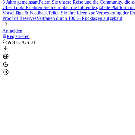
3 Jahre gemeinsam
Feiern Sie unsere Reise und die Community, die si
Über Toobit
Erfahren Sie mehr über die führende globale Plattform un
Vorschläge & Feedback
Teilen Sie Ihre Ideen zur Verbesserung der 
Proof of Reserves
Vertrauen durch 100 % Rücklagen aufgebaut
Anmelden
Registrieren
🔥BTC/USDT