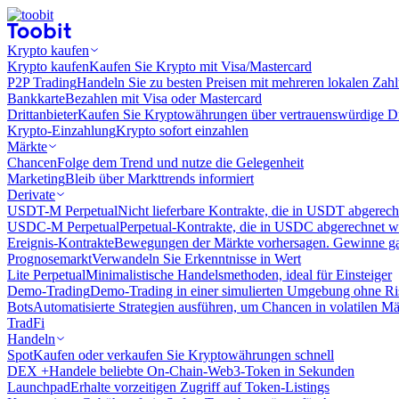
Krypto kaufen
Krypto kaufen
Kaufen Sie Krypto mit Visa/Mastercard
P2P Trading
Handeln Sie zu besten Preisen mit mehreren lokalen Zah
Bankkarte
Bezahlen mit Visa oder Mastercard
Drittanbieter
Kaufen Sie Kryptowährungen über vertrauenswürdige Drit
Krypto-Einzahlung
Krypto sofort einzahlen
Märkte
Chancen
Folge dem Trend und nutze die Gelegenheit
Marketing
Bleib über Markttrends informiert
Derivate
USDT-M Perpetual
Nicht lieferbare Kontrakte, die in USDT abgerec
USDC-M Perpetual
Perpetual-Kontrakte, die in USDC abgerechnet 
Ereignis-Kontrakte
Bewegungen der Märkte vorhersagen. Gewinne gan
Prognosemarkt
Verwandeln Sie Erkenntnisse in Wert
Lite Perpetual
Minimalistische Handelsmethoden, ideal für Einsteiger
Demo-Trading
Demo-Trading in einer simulierten Umgebung ohne Ri
Bots
Automatisierte Strategien ausführen, um Chancen in volatilen M
TradFi
Handeln
Spot
Kaufen oder verkaufen Sie Kryptowährungen schnell
DEX +
Handele beliebte On-Chain-Web3-Token in Sekunden
Launchpad
Erhalte vorzeitigen Zugriff auf Token-Listings