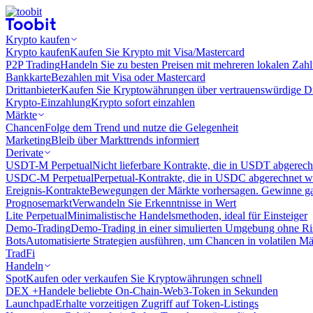
Krypto kaufen
Krypto kaufen
Kaufen Sie Krypto mit Visa/Mastercard
P2P Trading
Handeln Sie zu besten Preisen mit mehreren lokalen Zah
Bankkarte
Bezahlen mit Visa oder Mastercard
Drittanbieter
Kaufen Sie Kryptowährungen über vertrauenswürdige Drit
Krypto-Einzahlung
Krypto sofort einzahlen
Märkte
Chancen
Folge dem Trend und nutze die Gelegenheit
Marketing
Bleib über Markttrends informiert
Derivate
USDT-M Perpetual
Nicht lieferbare Kontrakte, die in USDT abgerec
USDC-M Perpetual
Perpetual-Kontrakte, die in USDC abgerechnet 
Ereignis-Kontrakte
Bewegungen der Märkte vorhersagen. Gewinne gan
Prognosemarkt
Verwandeln Sie Erkenntnisse in Wert
Lite Perpetual
Minimalistische Handelsmethoden, ideal für Einsteiger
Demo-Trading
Demo-Trading in einer simulierten Umgebung ohne Ri
Bots
Automatisierte Strategien ausführen, um Chancen in volatilen M
TradFi
Handeln
Spot
Kaufen oder verkaufen Sie Kryptowährungen schnell
DEX +
Handele beliebte On-Chain-Web3-Token in Sekunden
Launchpad
Erhalte vorzeitigen Zugriff auf Token-Listings