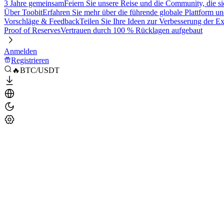
3 Jahre gemeinsam
Feiern Sie unsere Reise und die Community, die si
Über Toobit
Erfahren Sie mehr über die führende globale Plattform un
Vorschläge & Feedback
Teilen Sie Ihre Ideen zur Verbesserung der 
Proof of Reserves
Vertrauen durch 100 % Rücklagen aufgebaut
Anmelden
Registrieren
🔥BTC/USDT