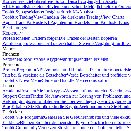
Konvertieren
Gebührenfreie Sofort-Tauschvorgänge für Assets
API-Handel
Bietet eine effiziente und schnelle Möglichkeit zur Orde
Toobit Synapse
Market Insights durch KI-Analyse
Toobit x TradingView
Handeln Sie direkt aus TradingView-Charts
Agent Trade Kit
Rüste KI-Agenten mit Handels- und Kontoskills aus
Belohnungen
Kopieren
Professionellen Tradern folgen
Die Trades der Besten kopieren
Werde ein professioneller Trader
Erhalten Sie eine Vergütung für Ihre
Mehr
Finanzen
Verdienen
Sofort stabile Kryptowährungsrenditen erzielen
Promotion
Broker-Programm
API-Volumen und Handelsinfrastruktur monetarisie
Tritt bei & verdiene als Botschafter
Werde Botschafter und profitiere vo
Toobit x Nova.Meme
Starte und handle Memecoins sofort
Lernen
Academy
Frischen Sie Ihr Krypto-Wissen auf und werden Sie ein bess
Support Center
Finden Sie Antworten zur Lösung von Problemen und n
Ankündigungszentrum
Bleiben Sie über wichtige System-Upgrades, 
Blog
Erhalten Sie Einblicke in die Krypto-Welt und nutzen Sie Hande
Entdecken
Toobit-VIP-Programm
Genießen Sie Gebührenrabatte und viele exkl
Einblicke
Bleiben Sie über die neuesten Krypto-Nachrichten informier
Toobit-Community
Vernetzen Sie sich mit anderen Toobitern; teilen