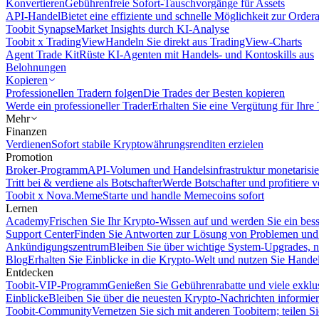
Konvertieren
Gebührenfreie Sofort-Tauschvorgänge für Assets
API-Handel
Bietet eine effiziente und schnelle Möglichkeit zur Orde
Toobit Synapse
Market Insights durch KI-Analyse
Toobit x TradingView
Handeln Sie direkt aus TradingView-Charts
Agent Trade Kit
Rüste KI-Agenten mit Handels- und Kontoskills aus
Belohnungen
Kopieren
Professionellen Tradern folgen
Die Trades der Besten kopieren
Werde ein professioneller Trader
Erhalten Sie eine Vergütung für Ihre
Mehr
Finanzen
Verdienen
Sofort stabile Kryptowährungsrenditen erzielen
Promotion
Broker-Programm
API-Volumen und Handelsinfrastruktur monetarisie
Tritt bei & verdiene als Botschafter
Werde Botschafter und profitiere vo
Toobit x Nova.Meme
Starte und handle Memecoins sofort
Lernen
Academy
Frischen Sie Ihr Krypto-Wissen auf und werden Sie ein bess
Support Center
Finden Sie Antworten zur Lösung von Problemen und n
Ankündigungszentrum
Bleiben Sie über wichtige System-Upgrades, 
Blog
Erhalten Sie Einblicke in die Krypto-Welt und nutzen Sie Hande
Entdecken
Toobit-VIP-Programm
Genießen Sie Gebührenrabatte und viele exkl
Einblicke
Bleiben Sie über die neuesten Krypto-Nachrichten informier
Toobit-Community
Vernetzen Sie sich mit anderen Toobitern; teilen