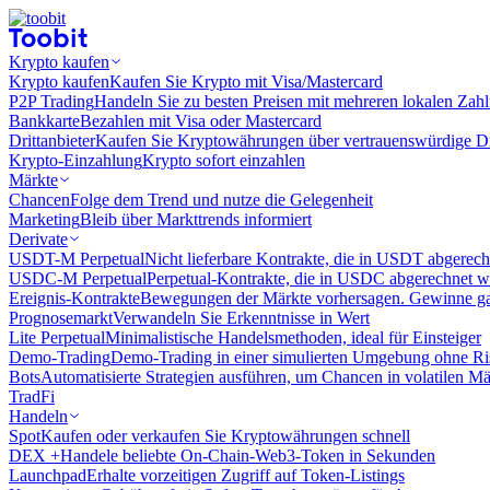
Krypto kaufen
Krypto kaufen
Kaufen Sie Krypto mit Visa/Mastercard
P2P Trading
Handeln Sie zu besten Preisen mit mehreren lokalen Zah
Bankkarte
Bezahlen mit Visa oder Mastercard
Drittanbieter
Kaufen Sie Kryptowährungen über vertrauenswürdige Drit
Krypto-Einzahlung
Krypto sofort einzahlen
Märkte
Chancen
Folge dem Trend und nutze die Gelegenheit
Marketing
Bleib über Markttrends informiert
Derivate
USDT-M Perpetual
Nicht lieferbare Kontrakte, die in USDT abgerec
USDC-M Perpetual
Perpetual-Kontrakte, die in USDC abgerechnet 
Ereignis-Kontrakte
Bewegungen der Märkte vorhersagen. Gewinne gan
Prognosemarkt
Verwandeln Sie Erkenntnisse in Wert
Lite Perpetual
Minimalistische Handelsmethoden, ideal für Einsteiger
Demo-Trading
Demo-Trading in einer simulierten Umgebung ohne Ri
Bots
Automatisierte Strategien ausführen, um Chancen in volatilen M
TradFi
Handeln
Spot
Kaufen oder verkaufen Sie Kryptowährungen schnell
DEX +
Handele beliebte On-Chain-Web3-Token in Sekunden
Launchpad
Erhalte vorzeitigen Zugriff auf Token-Listings