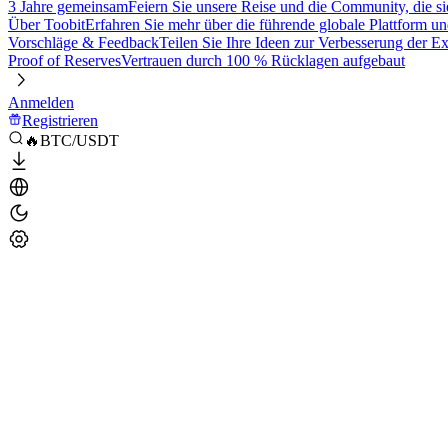
3 Jahre gemeinsam
Feiern Sie unsere Reise und die Community, die si
Über Toobit
Erfahren Sie mehr über die führende globale Plattform un
Vorschläge & Feedback
Teilen Sie Ihre Ideen zur Verbesserung der 
Proof of Reserves
Vertrauen durch 100 % Rücklagen aufgebaut
Anmelden
Registrieren
🔥BTC/USDT