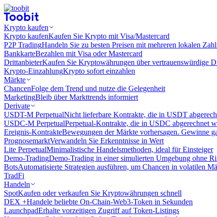
Krypto kaufen
Krypto kaufen
Kaufen Sie Krypto mit Visa/Mastercard
P2P Trading
Handeln Sie zu besten Preisen mit mehreren lokalen Zah
Bankkarte
Bezahlen mit Visa oder Mastercard
Drittanbieter
Kaufen Sie Kryptowährungen über vertrauenswürdige Drit
Krypto-Einzahlung
Krypto sofort einzahlen
Märkte
Chancen
Folge dem Trend und nutze die Gelegenheit
Marketing
Bleib über Markttrends informiert
Derivate
USDT-M Perpetual
Nicht lieferbare Kontrakte, die in USDT abgerec
USDC-M Perpetual
Perpetual-Kontrakte, die in USDC abgerechnet 
Ereignis-Kontrakte
Bewegungen der Märkte vorhersagen. Gewinne gan
Prognosemarkt
Verwandeln Sie Erkenntnisse in Wert
Lite Perpetual
Minimalistische Handelsmethoden, ideal für Einsteiger
Demo-Trading
Demo-Trading in einer simulierten Umgebung ohne Ri
Bots
Automatisierte Strategien ausführen, um Chancen in volatilen M
TradFi
Handeln
Spot
Kaufen oder verkaufen Sie Kryptowährungen schnell
DEX +
Handele beliebte On-Chain-Web3-Token in Sekunden
Launchpad
Erhalte vorzeitigen Zugriff auf Token-Listings