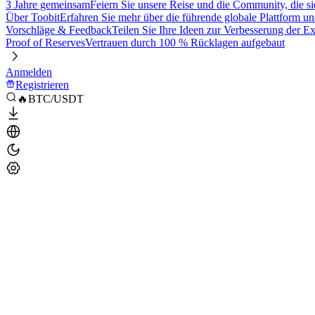
3 Jahre gemeinsam
Feiern Sie unsere Reise und die Community, die si
Über Toobit
Erfahren Sie mehr über die führende globale Plattform un
Vorschläge & Feedback
Teilen Sie Ihre Ideen zur Verbesserung der 
Proof of Reserves
Vertrauen durch 100 % Rücklagen aufgebaut
Anmelden
Registrieren
🔥BTC/USDT