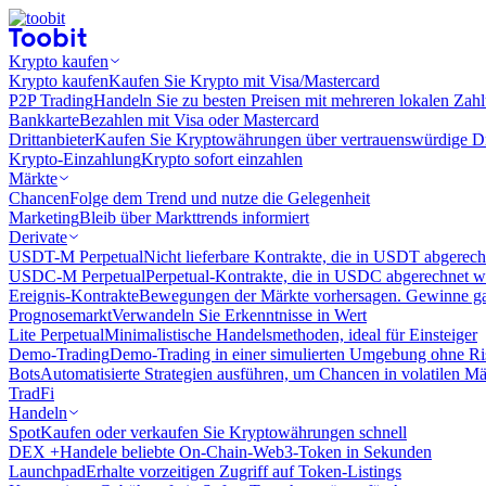
Krypto kaufen
Krypto kaufen
Kaufen Sie Krypto mit Visa/Mastercard
P2P Trading
Handeln Sie zu besten Preisen mit mehreren lokalen Zah
Bankkarte
Bezahlen mit Visa oder Mastercard
Drittanbieter
Kaufen Sie Kryptowährungen über vertrauenswürdige Drit
Krypto-Einzahlung
Krypto sofort einzahlen
Märkte
Chancen
Folge dem Trend und nutze die Gelegenheit
Marketing
Bleib über Markttrends informiert
Derivate
USDT-M Perpetual
Nicht lieferbare Kontrakte, die in USDT abgerec
USDC-M Perpetual
Perpetual-Kontrakte, die in USDC abgerechnet 
Ereignis-Kontrakte
Bewegungen der Märkte vorhersagen. Gewinne gan
Prognosemarkt
Verwandeln Sie Erkenntnisse in Wert
Lite Perpetual
Minimalistische Handelsmethoden, ideal für Einsteiger
Demo-Trading
Demo-Trading in einer simulierten Umgebung ohne Ri
Bots
Automatisierte Strategien ausführen, um Chancen in volatilen M
TradFi
Handeln
Spot
Kaufen oder verkaufen Sie Kryptowährungen schnell
DEX +
Handele beliebte On-Chain-Web3-Token in Sekunden
Launchpad
Erhalte vorzeitigen Zugriff auf Token-Listings