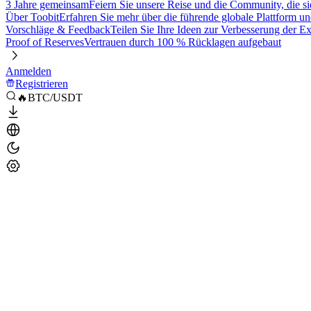
3 Jahre gemeinsam
Feiern Sie unsere Reise und die Community, die si
Über Toobit
Erfahren Sie mehr über die führende globale Plattform un
Vorschläge & Feedback
Teilen Sie Ihre Ideen zur Verbesserung der 
Proof of Reserves
Vertrauen durch 100 % Rücklagen aufgebaut
Anmelden
Registrieren
🔥BTC/USDT