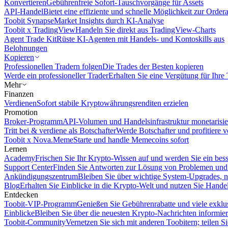
Konvertieren
Gebührenfreie Sofort-Tauschvorgänge für Assets
API-Handel
Bietet eine effiziente und schnelle Möglichkeit zur Orde
Toobit Synapse
Market Insights durch KI-Analyse
Toobit x TradingView
Handeln Sie direkt aus TradingView-Charts
Agent Trade Kit
Rüste KI-Agenten mit Handels- und Kontoskills aus
Belohnungen
Kopieren
Professionellen Tradern folgen
Die Trades der Besten kopieren
Werde ein professioneller Trader
Erhalten Sie eine Vergütung für Ihre
Mehr
Finanzen
Verdienen
Sofort stabile Kryptowährungsrenditen erzielen
Promotion
Broker-Programm
API-Volumen und Handelsinfrastruktur monetarisie
Tritt bei & verdiene als Botschafter
Werde Botschafter und profitiere vo
Toobit x Nova.Meme
Starte und handle Memecoins sofort
Lernen
Academy
Frischen Sie Ihr Krypto-Wissen auf und werden Sie ein bess
Support Center
Finden Sie Antworten zur Lösung von Problemen und n
Ankündigungszentrum
Bleiben Sie über wichtige System-Upgrades, 
Blog
Erhalten Sie Einblicke in die Krypto-Welt und nutzen Sie Hande
Entdecken
Toobit-VIP-Programm
Genießen Sie Gebührenrabatte und viele exkl
Einblicke
Bleiben Sie über die neuesten Krypto-Nachrichten informier
Toobit-Community
Vernetzen Sie sich mit anderen Toobitern; teilen