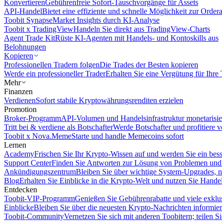
Konvertieren
Gebührenfreie Sofort-Tauschvorgänge für Assets
API-Handel
Bietet eine effiziente und schnelle Möglichkeit zur Orde
Toobit Synapse
Market Insights durch KI-Analyse
Toobit x TradingView
Handeln Sie direkt aus TradingView-Charts
Agent Trade Kit
Rüste KI-Agenten mit Handels- und Kontoskills aus
Belohnungen
Kopieren
Professionellen Tradern folgen
Die Trades der Besten kopieren
Werde ein professioneller Trader
Erhalten Sie eine Vergütung für Ihre
Mehr
Finanzen
Verdienen
Sofort stabile Kryptowährungsrenditen erzielen
Promotion
Broker-Programm
API-Volumen und Handelsinfrastruktur monetarisie
Tritt bei & verdiene als Botschafter
Werde Botschafter und profitiere vo
Toobit x Nova.Meme
Starte und handle Memecoins sofort
Lernen
Academy
Frischen Sie Ihr Krypto-Wissen auf und werden Sie ein bess
Support Center
Finden Sie Antworten zur Lösung von Problemen und n
Ankündigungszentrum
Bleiben Sie über wichtige System-Upgrades, 
Blog
Erhalten Sie Einblicke in die Krypto-Welt und nutzen Sie Hande
Entdecken
Toobit-VIP-Programm
Genießen Sie Gebührenrabatte und viele exkl
Einblicke
Bleiben Sie über die neuesten Krypto-Nachrichten informier
Toobit-Community
Vernetzen Sie sich mit anderen Toobitern; teilen