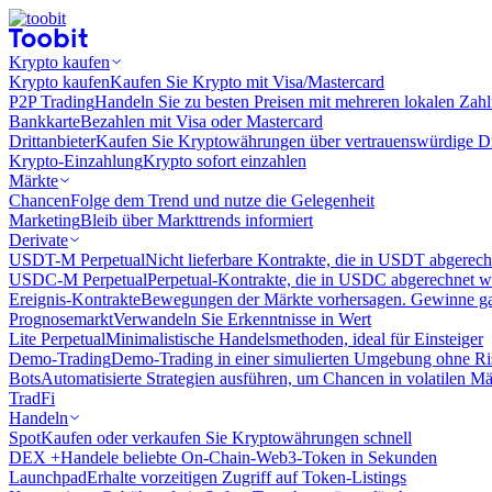
Krypto kaufen
Krypto kaufen
Kaufen Sie Krypto mit Visa/Mastercard
P2P Trading
Handeln Sie zu besten Preisen mit mehreren lokalen Zah
Bankkarte
Bezahlen mit Visa oder Mastercard
Drittanbieter
Kaufen Sie Kryptowährungen über vertrauenswürdige Drit
Krypto-Einzahlung
Krypto sofort einzahlen
Märkte
Chancen
Folge dem Trend und nutze die Gelegenheit
Marketing
Bleib über Markttrends informiert
Derivate
USDT-M Perpetual
Nicht lieferbare Kontrakte, die in USDT abgerec
USDC-M Perpetual
Perpetual-Kontrakte, die in USDC abgerechnet 
Ereignis-Kontrakte
Bewegungen der Märkte vorhersagen. Gewinne gan
Prognosemarkt
Verwandeln Sie Erkenntnisse in Wert
Lite Perpetual
Minimalistische Handelsmethoden, ideal für Einsteiger
Demo-Trading
Demo-Trading in einer simulierten Umgebung ohne Ri
Bots
Automatisierte Strategien ausführen, um Chancen in volatilen M
TradFi
Handeln
Spot
Kaufen oder verkaufen Sie Kryptowährungen schnell
DEX +
Handele beliebte On-Chain-Web3-Token in Sekunden
Launchpad
Erhalte vorzeitigen Zugriff auf Token-Listings