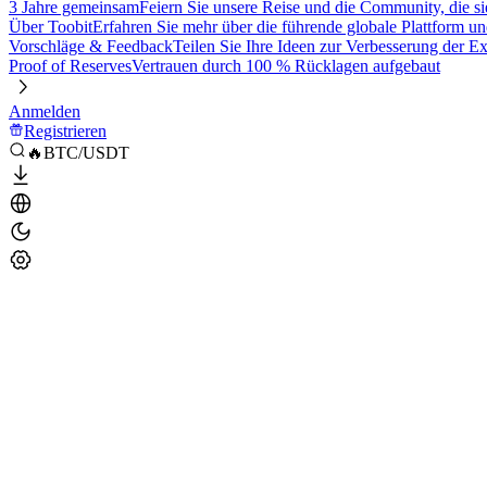
3 Jahre gemeinsam
Feiern Sie unsere Reise und die Community, die si
Über Toobit
Erfahren Sie mehr über die führende globale Plattform un
Vorschläge & Feedback
Teilen Sie Ihre Ideen zur Verbesserung der 
Proof of Reserves
Vertrauen durch 100 % Rücklagen aufgebaut
Anmelden
Registrieren
🔥BTC/USDT