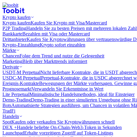
Krypto kaufen
Krypto kaufen
Kaufen Sie Krypto mit Visa/Mastercard
P2P Trading
Handeln Sie zu besten Preisen mit mehreren lokalen Zah
Bankkarte
Bezahlen mit Visa oder Mastercard
Drittanbieter
Kaufen Sie Kryptowährungen über vertrauenswürdige Drit
Krypto-Einzahlung
Krypto sofort einzahlen
Märkte
Chancen
Folge dem Trend und nutze die Gelegenheit
Marketing
Bleib über Markttrends informiert
Derivate
USDT-M Perpetual
Nicht lieferbare Kontrakte, die in USDT abgerec
USDC-M Perpetual
Perpetual-Kontrakte, die in USDC abgerechnet 
Ereignis-Kontrakte
Bewegungen der Märkte vorhersagen. Gewinne gan
Prognosemarkt
Verwandeln Sie Erkenntnisse in Wert
Lite Perpetual
Minimalistische Handelsmethoden, ideal für Einsteiger
Demo-Trading
Demo-Trading in einer simulierten Umgebung ohne Ri
Bots
Automatisierte Strategien ausführen, um Chancen in volatilen M
TradFi
Handeln
Spot
Kaufen oder verkaufen Sie Kryptowährungen schnell
DEX +
Handele beliebte On-Chain-Web3-Token in Sekunden
Launchpad
Erhalte vorzeitigen Zugriff auf Token-Listings