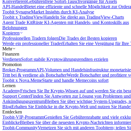
Konvertieren
Gebührenfreie Sofort-Tauschvorgänge für Assets
API-Handel
Bietet eine effiziente und schnelle Möglichkeit zur Orde
Toobit Synapse
Market Insights durch KI-Analyse
Toobit x TradingView
Handeln Sie direkt aus TradingView-Charts
Agent Trade Kit
Rüste KI-Agenten mit Handels- und Kontoskills aus
Belohnungen
Kopieren
Professionellen Tradern folgen
Die Trades der Besten kopieren
Werde ein professioneller Trader
Erhalten Sie eine Vergütung für Ihre
Mehr
Finanzen
Verdienen
Sofort stabile Kryptowährungsrenditen erzielen
Promotion
Broker-Programm
API-Volumen und Handelsinfrastruktur monetarisie
Tritt bei & verdiene als Botschafter
Werde Botschafter und profitiere vo
Toobit x Nova.Meme
Starte und handle Memecoins sofort
Lernen
Academy
Frischen Sie Ihr Krypto-Wissen auf und werden Sie ein bess
Support Center
Finden Sie Antworten zur Lösung von Problemen und n
Ankündigungszentrum
Bleiben Sie über wichtige System-Upgrades, 
Blog
Erhalten Sie Einblicke in die Krypto-Welt und nutzen Sie Hande
Entdecken
Toobit-VIP-Programm
Genießen Sie Gebührenrabatte und viele exkl
Einblicke
Bleiben Sie über die neuesten Krypto-Nachrichten informier
Toobit-Community
Vernetzen Sie sich mit anderen Toobitern; teilen