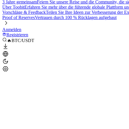
3 Jahre gemeinsam
Feiern Sie unsere Reise und die Community, die si
Über Toobit
Erfahren Sie mehr über die führende globale Plattform un
Vorschläge & Feedback
Teilen Sie Ihre Ideen zur Verbesserung der 
Proof of Reserves
Vertrauen durch 100 % Rücklagen aufgebaut
Anmelden
Registrieren
🔥BTC/USDT