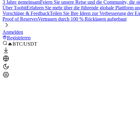
3 Jahre gemeinsam
Feiern Sie unsere Reise und die Community, die si
Über Toobit
Erfahren Sie mehr über die führende globale Plattform un
Vorschläge & Feedback
Teilen Sie Ihre Ideen zur Verbesserung der 
Proof of Reserves
Vertrauen durch 100 % Rücklagen aufgebaut
Anmelden
Registrieren
🔥BTC/USDT