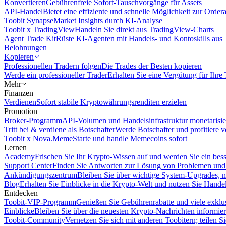
Konvertieren
Gebührenfreie Sofort-Tauschvorgänge für Assets
API-Handel
Bietet eine effiziente und schnelle Möglichkeit zur Orde
Toobit Synapse
Market Insights durch KI-Analyse
Toobit x TradingView
Handeln Sie direkt aus TradingView-Charts
Agent Trade Kit
Rüste KI-Agenten mit Handels- und Kontoskills aus
Belohnungen
Kopieren
Professionellen Tradern folgen
Die Trades der Besten kopieren
Werde ein professioneller Trader
Erhalten Sie eine Vergütung für Ihre
Mehr
Finanzen
Verdienen
Sofort stabile Kryptowährungsrenditen erzielen
Promotion
Broker-Programm
API-Volumen und Handelsinfrastruktur monetarisie
Tritt bei & verdiene als Botschafter
Werde Botschafter und profitiere vo
Toobit x Nova.Meme
Starte und handle Memecoins sofort
Lernen
Academy
Frischen Sie Ihr Krypto-Wissen auf und werden Sie ein bess
Support Center
Finden Sie Antworten zur Lösung von Problemen und n
Ankündigungszentrum
Bleiben Sie über wichtige System-Upgrades, 
Blog
Erhalten Sie Einblicke in die Krypto-Welt und nutzen Sie Hande
Entdecken
Toobit-VIP-Programm
Genießen Sie Gebührenrabatte und viele exkl
Einblicke
Bleiben Sie über die neuesten Krypto-Nachrichten informier
Toobit-Community
Vernetzen Sie sich mit anderen Toobitern; teilen