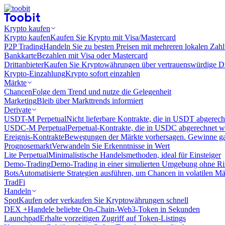
Krypto kaufen
Krypto kaufen
Kaufen Sie Krypto mit Visa/Mastercard
P2P Trading
Handeln Sie zu besten Preisen mit mehreren lokalen Zah
Bankkarte
Bezahlen mit Visa oder Mastercard
Drittanbieter
Kaufen Sie Kryptowährungen über vertrauenswürdige Drit
Krypto-Einzahlung
Krypto sofort einzahlen
Märkte
Chancen
Folge dem Trend und nutze die Gelegenheit
Marketing
Bleib über Markttrends informiert
Derivate
USDT-M Perpetual
Nicht lieferbare Kontrakte, die in USDT abgerec
USDC-M Perpetual
Perpetual-Kontrakte, die in USDC abgerechnet 
Ereignis-Kontrakte
Bewegungen der Märkte vorhersagen. Gewinne gan
Prognosemarkt
Verwandeln Sie Erkenntnisse in Wert
Lite Perpetual
Minimalistische Handelsmethoden, ideal für Einsteiger
Demo-Trading
Demo-Trading in einer simulierten Umgebung ohne Ri
Bots
Automatisierte Strategien ausführen, um Chancen in volatilen M
TradFi
Handeln
Spot
Kaufen oder verkaufen Sie Kryptowährungen schnell
DEX +
Handele beliebte On-Chain-Web3-Token in Sekunden
Launchpad
Erhalte vorzeitigen Zugriff auf Token-Listings