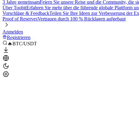
3 Jahre gemeinsam
Feiern Sie unsere Reise und die Community, die si
Über Toobit
Erfahren Sie mehr über die führende globale Plattform un
Vorschläge & Feedback
Teilen Sie Ihre Ideen zur Verbesserung der 
Proof of Reserves
Vertrauen durch 100 % Rücklagen aufgebaut
Anmelden
Registrieren
🔥BTC/USDT