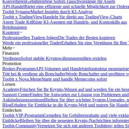
Konvertieren
Gebührenfreie Sofort-Tauschvorgänge für Assets
API-Handel
Bietet eine effiziente und schnelle Möglichkeit zur Orde
Toobit Synapse
Market Insights durch KI-Analyse
Toobit x TradingView
Handeln Sie direkt aus TradingView-Charts
Agent Trade Kit
Rüste KI-Agenten mit Handels- und Kontoskills aus
Belohnungen
Kopieren
Professionellen Tradern folgen
Die Trades der Besten kopieren
Werde ein professioneller Trader
Erhalten Sie eine Vergütung für Ihre
Mehr
Finanzen
Verdienen
Sofort stabile Kryptowährungsrenditen erzielen
Promotion
Broker-Programm
API-Volumen und Handelsinfrastruktur monetarisie
Tritt bei & verdiene als Botschafter
Werde Botschafter und profitiere vo
Toobit x Nova.Meme
Starte und handle Memecoins sofort
Lernen
Academy
Frischen Sie Ihr Krypto-Wissen auf und werden Sie ein bess
Support Center
Finden Sie Antworten zur Lösung von Problemen und n
Ankündigungszentrum
Bleiben Sie über wichtige System-Upgrades, 
Blog
Erhalten Sie Einblicke in die Krypto-Welt und nutzen Sie Hande
Entdecken
Toobit-VIP-Programm
Genießen Sie Gebührenrabatte und viele exkl
Einblicke
Bleiben Sie über die neuesten Krypto-Nachrichten informier
Toobit-Community
Vernetzen Sie sich mit anderen Toobitern; teilen