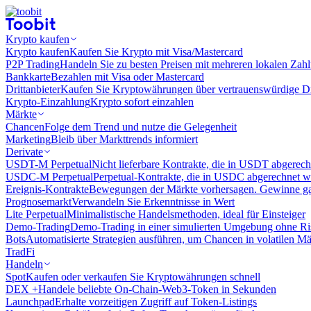
Krypto kaufen
Krypto kaufen
Kaufen Sie Krypto mit Visa/Mastercard
P2P Trading
Handeln Sie zu besten Preisen mit mehreren lokalen Zah
Bankkarte
Bezahlen mit Visa oder Mastercard
Drittanbieter
Kaufen Sie Kryptowährungen über vertrauenswürdige Drit
Krypto-Einzahlung
Krypto sofort einzahlen
Märkte
Chancen
Folge dem Trend und nutze die Gelegenheit
Marketing
Bleib über Markttrends informiert
Derivate
USDT-M Perpetual
Nicht lieferbare Kontrakte, die in USDT abgerec
USDC-M Perpetual
Perpetual-Kontrakte, die in USDC abgerechnet 
Ereignis-Kontrakte
Bewegungen der Märkte vorhersagen. Gewinne gan
Prognosemarkt
Verwandeln Sie Erkenntnisse in Wert
Lite Perpetual
Minimalistische Handelsmethoden, ideal für Einsteiger
Demo-Trading
Demo-Trading in einer simulierten Umgebung ohne Ri
Bots
Automatisierte Strategien ausführen, um Chancen in volatilen M
TradFi
Handeln
Spot
Kaufen oder verkaufen Sie Kryptowährungen schnell
DEX +
Handele beliebte On-Chain-Web3-Token in Sekunden
Launchpad
Erhalte vorzeitigen Zugriff auf Token-Listings