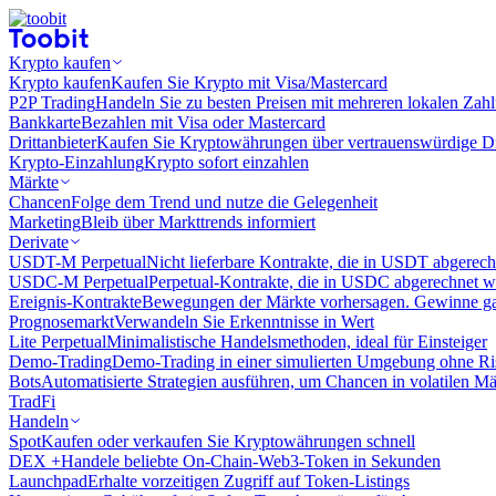
Krypto kaufen
Krypto kaufen
Kaufen Sie Krypto mit Visa/Mastercard
P2P Trading
Handeln Sie zu besten Preisen mit mehreren lokalen Zah
Bankkarte
Bezahlen mit Visa oder Mastercard
Drittanbieter
Kaufen Sie Kryptowährungen über vertrauenswürdige Drit
Krypto-Einzahlung
Krypto sofort einzahlen
Märkte
Chancen
Folge dem Trend und nutze die Gelegenheit
Marketing
Bleib über Markttrends informiert
Derivate
USDT-M Perpetual
Nicht lieferbare Kontrakte, die in USDT abgerec
USDC-M Perpetual
Perpetual-Kontrakte, die in USDC abgerechnet 
Ereignis-Kontrakte
Bewegungen der Märkte vorhersagen. Gewinne gan
Prognosemarkt
Verwandeln Sie Erkenntnisse in Wert
Lite Perpetual
Minimalistische Handelsmethoden, ideal für Einsteiger
Demo-Trading
Demo-Trading in einer simulierten Umgebung ohne Ri
Bots
Automatisierte Strategien ausführen, um Chancen in volatilen M
TradFi
Handeln
Spot
Kaufen oder verkaufen Sie Kryptowährungen schnell
DEX +
Handele beliebte On-Chain-Web3-Token in Sekunden
Launchpad
Erhalte vorzeitigen Zugriff auf Token-Listings