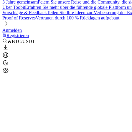
3 Jahre gemeinsam
Feiern Sie unsere Reise und die Community, die si
Über Toobit
Erfahren Sie mehr über die führende globale Plattform un
Vorschläge & Feedback
Teilen Sie Ihre Ideen zur Verbesserung der 
Proof of Reserves
Vertrauen durch 100 % Rücklagen aufgebaut
Anmelden
Registrieren
🔥BTC/USDT