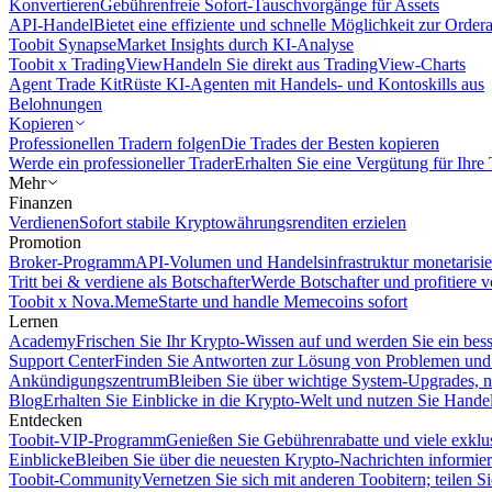
Konvertieren
Gebührenfreie Sofort-Tauschvorgänge für Assets
API-Handel
Bietet eine effiziente und schnelle Möglichkeit zur Orde
Toobit Synapse
Market Insights durch KI-Analyse
Toobit x TradingView
Handeln Sie direkt aus TradingView-Charts
Agent Trade Kit
Rüste KI-Agenten mit Handels- und Kontoskills aus
Belohnungen
Kopieren
Professionellen Tradern folgen
Die Trades der Besten kopieren
Werde ein professioneller Trader
Erhalten Sie eine Vergütung für Ihre
Mehr
Finanzen
Verdienen
Sofort stabile Kryptowährungsrenditen erzielen
Promotion
Broker-Programm
API-Volumen und Handelsinfrastruktur monetarisie
Tritt bei & verdiene als Botschafter
Werde Botschafter und profitiere vo
Toobit x Nova.Meme
Starte und handle Memecoins sofort
Lernen
Academy
Frischen Sie Ihr Krypto-Wissen auf und werden Sie ein bess
Support Center
Finden Sie Antworten zur Lösung von Problemen und n
Ankündigungszentrum
Bleiben Sie über wichtige System-Upgrades, 
Blog
Erhalten Sie Einblicke in die Krypto-Welt und nutzen Sie Hande
Entdecken
Toobit-VIP-Programm
Genießen Sie Gebührenrabatte und viele exkl
Einblicke
Bleiben Sie über die neuesten Krypto-Nachrichten informier
Toobit-Community
Vernetzen Sie sich mit anderen Toobitern; teilen