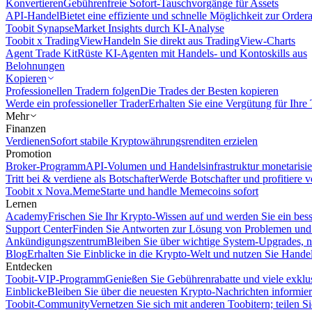
Konvertieren
Gebührenfreie Sofort-Tauschvorgänge für Assets
API-Handel
Bietet eine effiziente und schnelle Möglichkeit zur Orde
Toobit Synapse
Market Insights durch KI-Analyse
Toobit x TradingView
Handeln Sie direkt aus TradingView-Charts
Agent Trade Kit
Rüste KI-Agenten mit Handels- und Kontoskills aus
Belohnungen
Kopieren
Professionellen Tradern folgen
Die Trades der Besten kopieren
Werde ein professioneller Trader
Erhalten Sie eine Vergütung für Ihre
Mehr
Finanzen
Verdienen
Sofort stabile Kryptowährungsrenditen erzielen
Promotion
Broker-Programm
API-Volumen und Handelsinfrastruktur monetarisie
Tritt bei & verdiene als Botschafter
Werde Botschafter und profitiere vo
Toobit x Nova.Meme
Starte und handle Memecoins sofort
Lernen
Academy
Frischen Sie Ihr Krypto-Wissen auf und werden Sie ein bess
Support Center
Finden Sie Antworten zur Lösung von Problemen und n
Ankündigungszentrum
Bleiben Sie über wichtige System-Upgrades, 
Blog
Erhalten Sie Einblicke in die Krypto-Welt und nutzen Sie Hande
Entdecken
Toobit-VIP-Programm
Genießen Sie Gebührenrabatte und viele exkl
Einblicke
Bleiben Sie über die neuesten Krypto-Nachrichten informier
Toobit-Community
Vernetzen Sie sich mit anderen Toobitern; teilen