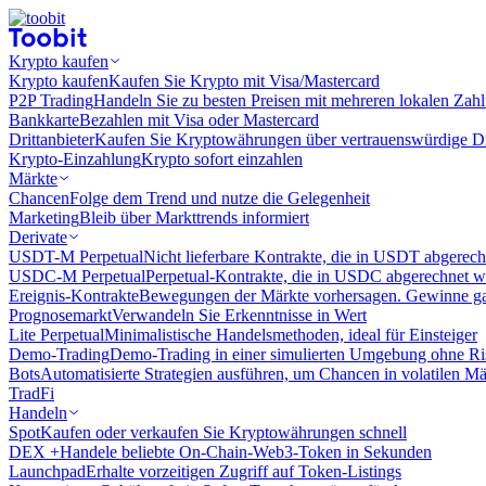
Krypto kaufen
Krypto kaufen
Kaufen Sie Krypto mit Visa/Mastercard
P2P Trading
Handeln Sie zu besten Preisen mit mehreren lokalen Zah
Bankkarte
Bezahlen mit Visa oder Mastercard
Drittanbieter
Kaufen Sie Kryptowährungen über vertrauenswürdige Drit
Krypto-Einzahlung
Krypto sofort einzahlen
Märkte
Chancen
Folge dem Trend und nutze die Gelegenheit
Marketing
Bleib über Markttrends informiert
Derivate
USDT-M Perpetual
Nicht lieferbare Kontrakte, die in USDT abgerec
USDC-M Perpetual
Perpetual-Kontrakte, die in USDC abgerechnet 
Ereignis-Kontrakte
Bewegungen der Märkte vorhersagen. Gewinne gan
Prognosemarkt
Verwandeln Sie Erkenntnisse in Wert
Lite Perpetual
Minimalistische Handelsmethoden, ideal für Einsteiger
Demo-Trading
Demo-Trading in einer simulierten Umgebung ohne Ri
Bots
Automatisierte Strategien ausführen, um Chancen in volatilen M
TradFi
Handeln
Spot
Kaufen oder verkaufen Sie Kryptowährungen schnell
DEX +
Handele beliebte On-Chain-Web3-Token in Sekunden
Launchpad
Erhalte vorzeitigen Zugriff auf Token-Listings