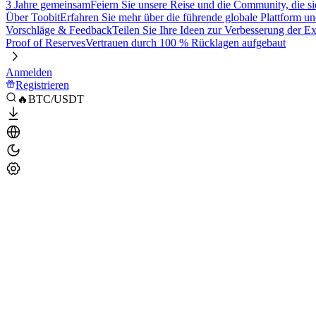
3 Jahre gemeinsam
Feiern Sie unsere Reise und die Community, die si
Über Toobit
Erfahren Sie mehr über die führende globale Plattform un
Vorschläge & Feedback
Teilen Sie Ihre Ideen zur Verbesserung der 
Proof of Reserves
Vertrauen durch 100 % Rücklagen aufgebaut
Anmelden
Registrieren
🔥BTC/USDT