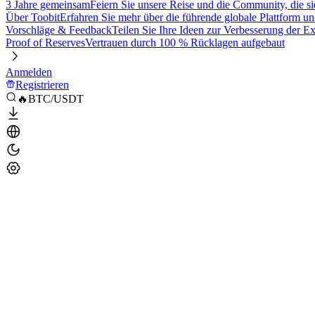
3 Jahre gemeinsam
Feiern Sie unsere Reise und die Community, die si
Über Toobit
Erfahren Sie mehr über die führende globale Plattform un
Vorschläge & Feedback
Teilen Sie Ihre Ideen zur Verbesserung der 
Proof of Reserves
Vertrauen durch 100 % Rücklagen aufgebaut
Anmelden
Registrieren
🔥BTC/USDT