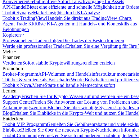
Konvertieren
Gebührenfreie Sofort-Tauschvorgänge für Assets
API-Handel
Bietet eine effiziente und schnelle Möglichkeit zur Orde
Toobit Synapse
Market Insights durch KI-Analyse
Toobit x TradingView
Handeln Sie direkt aus TradingView-Charts
Agent Trade Kit
Rüste KI-Agenten mit Handels- und Kontoskills aus
Belohnungen
Kopieren
Professionellen Tradern folgen
Die Trades der Besten kopieren
Werde ein professioneller Trader
Erhalten Sie eine Vergütung für Ihre
Mehr
Finanzen
Verdienen
Sofort stabile Kryptowährungsrenditen erzielen
Promotion
Broker-Programm
API-Volumen und Handelsinfrastruktur monetarisie
Tritt bei & verdiene als Botschafter
Werde Botschafter und profitiere vo
Toobit x Nova.Meme
Starte und handle Memecoins sofort
Lernen
Academy
Frischen Sie Ihr Krypto-Wissen auf und werden Sie ein bess
Support Center
Finden Sie Antworten zur Lösung von Problemen und n
Ankündigungszentrum
Bleiben Sie über wichtige System-Upgrades, 
Blog
Erhalten Sie Einblicke in die Krypto-Welt und nutzen Sie Hande
Entdecken
Toobit-VIP-Programm
Genießen Sie Gebührenrabatte und viele exkl
Einblicke
Bleiben Sie über die neuesten Krypto-Nachrichten informier
Toobit-Community
Vernetzen Sie sich mit anderen Toobitern; teilen