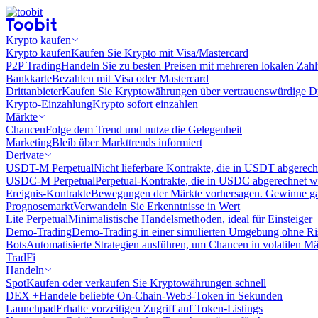
Krypto kaufen
Krypto kaufen
Kaufen Sie Krypto mit Visa/Mastercard
P2P Trading
Handeln Sie zu besten Preisen mit mehreren lokalen Zah
Bankkarte
Bezahlen mit Visa oder Mastercard
Drittanbieter
Kaufen Sie Kryptowährungen über vertrauenswürdige Drit
Krypto-Einzahlung
Krypto sofort einzahlen
Märkte
Chancen
Folge dem Trend und nutze die Gelegenheit
Marketing
Bleib über Markttrends informiert
Derivate
USDT-M Perpetual
Nicht lieferbare Kontrakte, die in USDT abgerec
USDC-M Perpetual
Perpetual-Kontrakte, die in USDC abgerechnet 
Ereignis-Kontrakte
Bewegungen der Märkte vorhersagen. Gewinne gan
Prognosemarkt
Verwandeln Sie Erkenntnisse in Wert
Lite Perpetual
Minimalistische Handelsmethoden, ideal für Einsteiger
Demo-Trading
Demo-Trading in einer simulierten Umgebung ohne Ri
Bots
Automatisierte Strategien ausführen, um Chancen in volatilen M
TradFi
Handeln
Spot
Kaufen oder verkaufen Sie Kryptowährungen schnell
DEX +
Handele beliebte On-Chain-Web3-Token in Sekunden
Launchpad
Erhalte vorzeitigen Zugriff auf Token-Listings