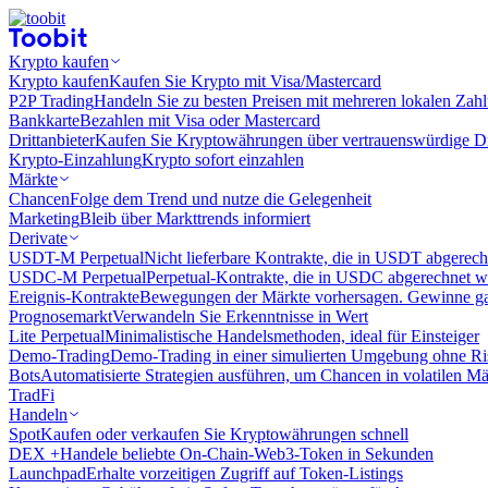
Krypto kaufen
Krypto kaufen
Kaufen Sie Krypto mit Visa/Mastercard
P2P Trading
Handeln Sie zu besten Preisen mit mehreren lokalen Zah
Bankkarte
Bezahlen mit Visa oder Mastercard
Drittanbieter
Kaufen Sie Kryptowährungen über vertrauenswürdige Drit
Krypto-Einzahlung
Krypto sofort einzahlen
Märkte
Chancen
Folge dem Trend und nutze die Gelegenheit
Marketing
Bleib über Markttrends informiert
Derivate
USDT-M Perpetual
Nicht lieferbare Kontrakte, die in USDT abgerec
USDC-M Perpetual
Perpetual-Kontrakte, die in USDC abgerechnet 
Ereignis-Kontrakte
Bewegungen der Märkte vorhersagen. Gewinne gan
Prognosemarkt
Verwandeln Sie Erkenntnisse in Wert
Lite Perpetual
Minimalistische Handelsmethoden, ideal für Einsteiger
Demo-Trading
Demo-Trading in einer simulierten Umgebung ohne Ri
Bots
Automatisierte Strategien ausführen, um Chancen in volatilen M
TradFi
Handeln
Spot
Kaufen oder verkaufen Sie Kryptowährungen schnell
DEX +
Handele beliebte On-Chain-Web3-Token in Sekunden
Launchpad
Erhalte vorzeitigen Zugriff auf Token-Listings