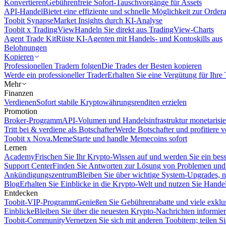
Konvertieren
Gebührenfreie Sofort-Tauschvorgänge für Assets
API-Handel
Bietet eine effiziente und schnelle Möglichkeit zur Orde
Toobit Synapse
Market Insights durch KI-Analyse
Toobit x TradingView
Handeln Sie direkt aus TradingView-Charts
Agent Trade Kit
Rüste KI-Agenten mit Handels- und Kontoskills aus
Belohnungen
Kopieren
Professionellen Tradern folgen
Die Trades der Besten kopieren
Werde ein professioneller Trader
Erhalten Sie eine Vergütung für Ihre
Mehr
Finanzen
Verdienen
Sofort stabile Kryptowährungsrenditen erzielen
Promotion
Broker-Programm
API-Volumen und Handelsinfrastruktur monetarisie
Tritt bei & verdiene als Botschafter
Werde Botschafter und profitiere vo
Toobit x Nova.Meme
Starte und handle Memecoins sofort
Lernen
Academy
Frischen Sie Ihr Krypto-Wissen auf und werden Sie ein bess
Support Center
Finden Sie Antworten zur Lösung von Problemen und n
Ankündigungszentrum
Bleiben Sie über wichtige System-Upgrades, 
Blog
Erhalten Sie Einblicke in die Krypto-Welt und nutzen Sie Hande
Entdecken
Toobit-VIP-Programm
Genießen Sie Gebührenrabatte und viele exkl
Einblicke
Bleiben Sie über die neuesten Krypto-Nachrichten informier
Toobit-Community
Vernetzen Sie sich mit anderen Toobitern; teilen