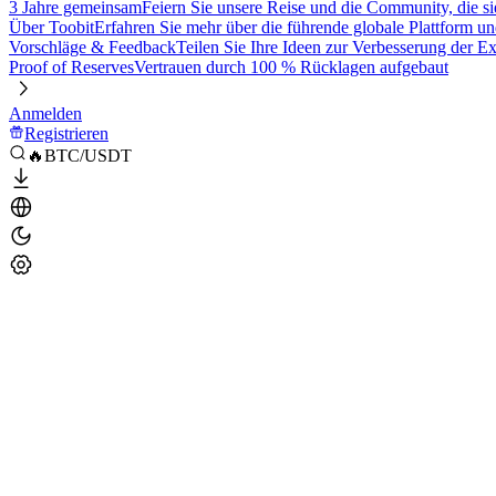
3 Jahre gemeinsam
Feiern Sie unsere Reise und die Community, die si
Über Toobit
Erfahren Sie mehr über die führende globale Plattform un
Vorschläge & Feedback
Teilen Sie Ihre Ideen zur Verbesserung der 
Proof of Reserves
Vertrauen durch 100 % Rücklagen aufgebaut
Anmelden
Registrieren
🔥BTC/USDT