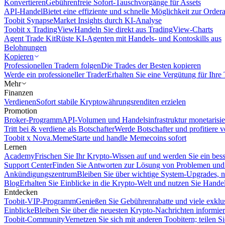
Konvertieren
Gebührenfreie Sofort-Tauschvorgänge für Assets
API-Handel
Bietet eine effiziente und schnelle Möglichkeit zur Orde
Toobit Synapse
Market Insights durch KI-Analyse
Toobit x TradingView
Handeln Sie direkt aus TradingView-Charts
Agent Trade Kit
Rüste KI-Agenten mit Handels- und Kontoskills aus
Belohnungen
Kopieren
Professionellen Tradern folgen
Die Trades der Besten kopieren
Werde ein professioneller Trader
Erhalten Sie eine Vergütung für Ihre
Mehr
Finanzen
Verdienen
Sofort stabile Kryptowährungsrenditen erzielen
Promotion
Broker-Programm
API-Volumen und Handelsinfrastruktur monetarisie
Tritt bei & verdiene als Botschafter
Werde Botschafter und profitiere vo
Toobit x Nova.Meme
Starte und handle Memecoins sofort
Lernen
Academy
Frischen Sie Ihr Krypto-Wissen auf und werden Sie ein bess
Support Center
Finden Sie Antworten zur Lösung von Problemen und n
Ankündigungszentrum
Bleiben Sie über wichtige System-Upgrades, 
Blog
Erhalten Sie Einblicke in die Krypto-Welt und nutzen Sie Hande
Entdecken
Toobit-VIP-Programm
Genießen Sie Gebührenrabatte und viele exkl
Einblicke
Bleiben Sie über die neuesten Krypto-Nachrichten informier
Toobit-Community
Vernetzen Sie sich mit anderen Toobitern; teilen