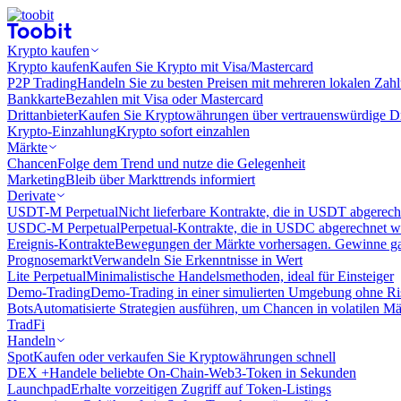
Krypto kaufen
Krypto kaufen
Kaufen Sie Krypto mit Visa/Mastercard
P2P Trading
Handeln Sie zu besten Preisen mit mehreren lokalen Zah
Bankkarte
Bezahlen mit Visa oder Mastercard
Drittanbieter
Kaufen Sie Kryptowährungen über vertrauenswürdige Drit
Krypto-Einzahlung
Krypto sofort einzahlen
Märkte
Chancen
Folge dem Trend und nutze die Gelegenheit
Marketing
Bleib über Markttrends informiert
Derivate
USDT-M Perpetual
Nicht lieferbare Kontrakte, die in USDT abgerec
USDC-M Perpetual
Perpetual-Kontrakte, die in USDC abgerechnet 
Ereignis-Kontrakte
Bewegungen der Märkte vorhersagen. Gewinne gan
Prognosemarkt
Verwandeln Sie Erkenntnisse in Wert
Lite Perpetual
Minimalistische Handelsmethoden, ideal für Einsteiger
Demo-Trading
Demo-Trading in einer simulierten Umgebung ohne Ri
Bots
Automatisierte Strategien ausführen, um Chancen in volatilen M
TradFi
Handeln
Spot
Kaufen oder verkaufen Sie Kryptowährungen schnell
DEX +
Handele beliebte On-Chain-Web3-Token in Sekunden
Launchpad
Erhalte vorzeitigen Zugriff auf Token-Listings