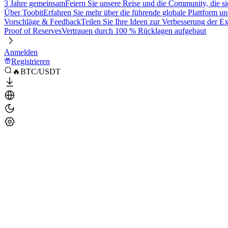
3 Jahre gemeinsam
Feiern Sie unsere Reise und die Community, die si
Über Toobit
Erfahren Sie mehr über die führende globale Plattform un
Vorschläge & Feedback
Teilen Sie Ihre Ideen zur Verbesserung der 
Proof of Reserves
Vertrauen durch 100 % Rücklagen aufgebaut
Anmelden
Registrieren
🔥BTC/USDT