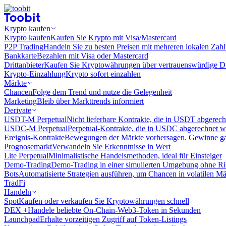
Krypto kaufen
Krypto kaufen
Kaufen Sie Krypto mit Visa/Mastercard
P2P Trading
Handeln Sie zu besten Preisen mit mehreren lokalen Zah
Bankkarte
Bezahlen mit Visa oder Mastercard
Drittanbieter
Kaufen Sie Kryptowährungen über vertrauenswürdige Drit
Krypto-Einzahlung
Krypto sofort einzahlen
Märkte
Chancen
Folge dem Trend und nutze die Gelegenheit
Marketing
Bleib über Markttrends informiert
Derivate
USDT-M Perpetual
Nicht lieferbare Kontrakte, die in USDT abgerec
USDC-M Perpetual
Perpetual-Kontrakte, die in USDC abgerechnet 
Ereignis-Kontrakte
Bewegungen der Märkte vorhersagen. Gewinne gan
Prognosemarkt
Verwandeln Sie Erkenntnisse in Wert
Lite Perpetual
Minimalistische Handelsmethoden, ideal für Einsteiger
Demo-Trading
Demo-Trading in einer simulierten Umgebung ohne Ri
Bots
Automatisierte Strategien ausführen, um Chancen in volatilen M
TradFi
Handeln
Spot
Kaufen oder verkaufen Sie Kryptowährungen schnell
DEX +
Handele beliebte On-Chain-Web3-Token in Sekunden
Launchpad
Erhalte vorzeitigen Zugriff auf Token-Listings