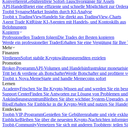
Konvertieren
Gebührenfreie Sofort-Tauschvorgänge für Assets
API-Handel
Bietet eine effiziente und schnelle Möglichkeit zur Orde
Toobit Synapse
Market Insights durch KI-Analyse
Toobit x TradingView
Handeln Sie direkt aus TradingView-Charts
Agent Trade Kit
Rüste KI-Agenten mit Handels- und Kontoskills aus
Belohnungen
Kopieren
Professionellen Tradern folgen
Die Trades der Besten kopieren
Werde ein professioneller Trader
Erhalten Sie eine Vergütung für Ihre
Mehr
Finanzen
Verdienen
Sofort stabile Kryptowährungsrenditen erzielen
Promotion
Broker-Programm
API-Volumen und Handelsinfrastruktur monetarisie
Tritt bei & verdiene als Botschafter
Werde Botschafter und profitiere vo
Toobit x Nova.Meme
Starte und handle Memecoins sofort
Lernen
Academy
Frischen Sie Ihr Krypto-Wissen auf und werden Sie ein bess
Support Center
Finden Sie Antworten zur Lösung von Problemen und n
Ankündigungszentrum
Bleiben Sie über wichtige System-Upgrades, 
Blog
Erhalten Sie Einblicke in die Krypto-Welt und nutzen Sie Hande
Entdecken
Toobit-VIP-Programm
Genießen Sie Gebührenrabatte und viele exkl
Einblicke
Bleiben Sie über die neuesten Krypto-Nachrichten informier
Toobit-Community
Vernetzen Sie sich mit anderen Toobitern; teilen