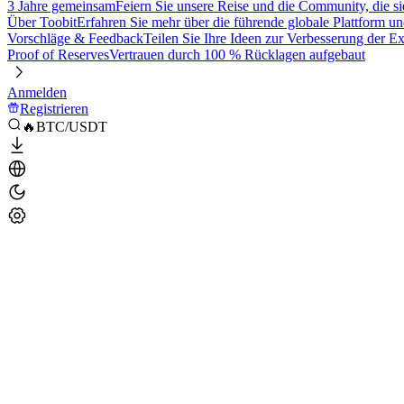
3 Jahre gemeinsam
Feiern Sie unsere Reise und die Community, die si
Über Toobit
Erfahren Sie mehr über die führende globale Plattform un
Vorschläge & Feedback
Teilen Sie Ihre Ideen zur Verbesserung der 
Proof of Reserves
Vertrauen durch 100 % Rücklagen aufgebaut
Anmelden
Registrieren
🔥BTC/USDT