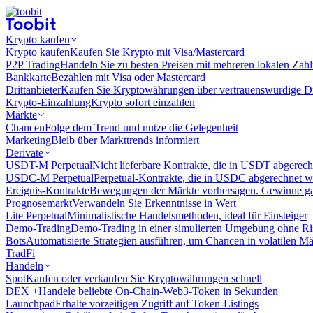
Krypto kaufen
Krypto kaufen
Kaufen Sie Krypto mit Visa/Mastercard
P2P Trading
Handeln Sie zu besten Preisen mit mehreren lokalen Zah
Bankkarte
Bezahlen mit Visa oder Mastercard
Drittanbieter
Kaufen Sie Kryptowährungen über vertrauenswürdige Drit
Krypto-Einzahlung
Krypto sofort einzahlen
Märkte
Chancen
Folge dem Trend und nutze die Gelegenheit
Marketing
Bleib über Markttrends informiert
Derivate
USDT-M Perpetual
Nicht lieferbare Kontrakte, die in USDT abgerec
USDC-M Perpetual
Perpetual-Kontrakte, die in USDC abgerechnet 
Ereignis-Kontrakte
Bewegungen der Märkte vorhersagen. Gewinne gan
Prognosemarkt
Verwandeln Sie Erkenntnisse in Wert
Lite Perpetual
Minimalistische Handelsmethoden, ideal für Einsteiger
Demo-Trading
Demo-Trading in einer simulierten Umgebung ohne Ri
Bots
Automatisierte Strategien ausführen, um Chancen in volatilen M
TradFi
Handeln
Spot
Kaufen oder verkaufen Sie Kryptowährungen schnell
DEX +
Handele beliebte On-Chain-Web3-Token in Sekunden
Launchpad
Erhalte vorzeitigen Zugriff auf Token-Listings