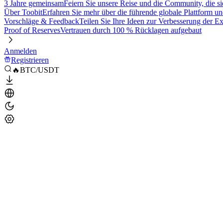
3 Jahre gemeinsam
Feiern Sie unsere Reise und die Community, die si
Über Toobit
Erfahren Sie mehr über die führende globale Plattform un
Vorschläge & Feedback
Teilen Sie Ihre Ideen zur Verbesserung der 
Proof of Reserves
Vertrauen durch 100 % Rücklagen aufgebaut
Anmelden
Registrieren
🔥BTC/USDT