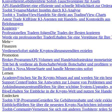
Konvertieren
Gebührenfreie Sofort-Tauschvorgänge für Assets
API-Handel
Bietet eine effiziente und schnelle Möglichkeit zur Orde
Toobit Synapse
Market Insights durch KI-Analyse
Toobit x TradingView
Handeln Sie direkt aus TradingView-Charts
Agent Trade Kit
Rüste KI-Agenten mit Handels- und Kontoskills aus
Belohnungen
Kopieren
Professionellen Tradern folgen
Die Trades der Besten kopieren
Werde ein professioneller Trader
Erhalten Sie eine Vergütung für Ihre
Mehr
Finanzen
Verdienen
Sofort stabile Kryptowährungsrenditen erzielen
Promotion
Broker-Programm
API-Volumen und Handelsinfrastruktur monetarisie
Tritt bei & verdiene als Botschafter
Werde Botschafter und profitiere vo
Toobit x Nova.Meme
Starte und handle Memecoins sofort
Lernen
Academy
Frischen Sie Ihr Krypto-Wissen auf und werden Sie ein bess
Support Center
Finden Sie Antworten zur Lösung von Problemen und n
Ankündigungszentrum
Bleiben Sie über wichtige System-Upgrades, 
Blog
Erhalten Sie Einblicke in die Krypto-Welt und nutzen Sie Hande
Entdecken
Toobit-VIP-Programm
Genießen Sie Gebührenrabatte und viele exkl
Einblicke
Bleiben Sie über die neuesten Krypto-Nachrichten informier
Toobit-Community
Vernetzen Sie sich mit anderen Toobitern; teilen