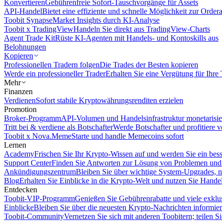
Konvertieren
Gebührenfreie Sofort-Tauschvorgänge für Assets
API-Handel
Bietet eine effiziente und schnelle Möglichkeit zur Orde
Toobit Synapse
Market Insights durch KI-Analyse
Toobit x TradingView
Handeln Sie direkt aus TradingView-Charts
Agent Trade Kit
Rüste KI-Agenten mit Handels- und Kontoskills aus
Belohnungen
Kopieren
Professionellen Tradern folgen
Die Trades der Besten kopieren
Werde ein professioneller Trader
Erhalten Sie eine Vergütung für Ihre
Mehr
Finanzen
Verdienen
Sofort stabile Kryptowährungsrenditen erzielen
Promotion
Broker-Programm
API-Volumen und Handelsinfrastruktur monetarisie
Tritt bei & verdiene als Botschafter
Werde Botschafter und profitiere vo
Toobit x Nova.Meme
Starte und handle Memecoins sofort
Lernen
Academy
Frischen Sie Ihr Krypto-Wissen auf und werden Sie ein bess
Support Center
Finden Sie Antworten zur Lösung von Problemen und n
Ankündigungszentrum
Bleiben Sie über wichtige System-Upgrades, 
Blog
Erhalten Sie Einblicke in die Krypto-Welt und nutzen Sie Hande
Entdecken
Toobit-VIP-Programm
Genießen Sie Gebührenrabatte und viele exkl
Einblicke
Bleiben Sie über die neuesten Krypto-Nachrichten informier
Toobit-Community
Vernetzen Sie sich mit anderen Toobitern; teilen