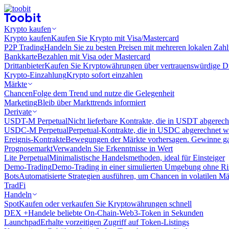
Krypto kaufen
Krypto kaufen
Kaufen Sie Krypto mit Visa/Mastercard
P2P Trading
Handeln Sie zu besten Preisen mit mehreren lokalen Zah
Bankkarte
Bezahlen mit Visa oder Mastercard
Drittanbieter
Kaufen Sie Kryptowährungen über vertrauenswürdige Drit
Krypto-Einzahlung
Krypto sofort einzahlen
Märkte
Chancen
Folge dem Trend und nutze die Gelegenheit
Marketing
Bleib über Markttrends informiert
Derivate
USDT-M Perpetual
Nicht lieferbare Kontrakte, die in USDT abgerec
USDC-M Perpetual
Perpetual-Kontrakte, die in USDC abgerechnet 
Ereignis-Kontrakte
Bewegungen der Märkte vorhersagen. Gewinne gan
Prognosemarkt
Verwandeln Sie Erkenntnisse in Wert
Lite Perpetual
Minimalistische Handelsmethoden, ideal für Einsteiger
Demo-Trading
Demo-Trading in einer simulierten Umgebung ohne Ri
Bots
Automatisierte Strategien ausführen, um Chancen in volatilen M
TradFi
Handeln
Spot
Kaufen oder verkaufen Sie Kryptowährungen schnell
DEX +
Handele beliebte On-Chain-Web3-Token in Sekunden
Launchpad
Erhalte vorzeitigen Zugriff auf Token-Listings