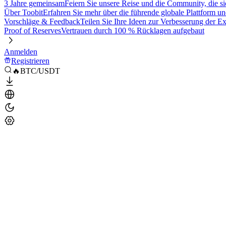
3 Jahre gemeinsam
Feiern Sie unsere Reise und die Community, die si
Über Toobit
Erfahren Sie mehr über die führende globale Plattform un
Vorschläge & Feedback
Teilen Sie Ihre Ideen zur Verbesserung der 
Proof of Reserves
Vertrauen durch 100 % Rücklagen aufgebaut
Anmelden
Registrieren
🔥BTC/USDT