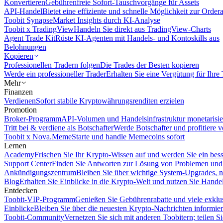
Konvertieren
Gebührenfreie Sofort-Tauschvorgänge für Assets
API-Handel
Bietet eine effiziente und schnelle Möglichkeit zur Orde
Toobit Synapse
Market Insights durch KI-Analyse
Toobit x TradingView
Handeln Sie direkt aus TradingView-Charts
Agent Trade Kit
Rüste KI-Agenten mit Handels- und Kontoskills aus
Belohnungen
Kopieren
Professionellen Tradern folgen
Die Trades der Besten kopieren
Werde ein professioneller Trader
Erhalten Sie eine Vergütung für Ihre
Mehr
Finanzen
Verdienen
Sofort stabile Kryptowährungsrenditen erzielen
Promotion
Broker-Programm
API-Volumen und Handelsinfrastruktur monetarisie
Tritt bei & verdiene als Botschafter
Werde Botschafter und profitiere vo
Toobit x Nova.Meme
Starte und handle Memecoins sofort
Lernen
Academy
Frischen Sie Ihr Krypto-Wissen auf und werden Sie ein bess
Support Center
Finden Sie Antworten zur Lösung von Problemen und n
Ankündigungszentrum
Bleiben Sie über wichtige System-Upgrades, 
Blog
Erhalten Sie Einblicke in die Krypto-Welt und nutzen Sie Hande
Entdecken
Toobit-VIP-Programm
Genießen Sie Gebührenrabatte und viele exkl
Einblicke
Bleiben Sie über die neuesten Krypto-Nachrichten informier
Toobit-Community
Vernetzen Sie sich mit anderen Toobitern; teilen