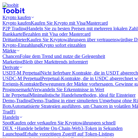
Krypto kaufen
Krypto kaufen
Kaufen Sie Krypto mit Visa/Mastercard
P2P Trading
Handeln Sie zu besten Preisen mit mehreren lokalen Zah
Bankkarte
Bezahlen mit Visa oder Mastercard
Drittanbieter
Kaufen Sie Kryptowährungen über vertrauenswürdige Drit
Krypto-Einzahlung
Krypto sofort einzahlen
Märkte
Chancen
Folge dem Trend und nutze die Gelegenheit
Marketing
Bleib über Markttrends informiert
Derivate
USDT-M Perpetual
Nicht lieferbare Kontrakte, die in USDT abgerec
USDC-M Perpetual
Perpetual-Kontrakte, die in USDC abgerechnet 
Ereignis-Kontrakte
Bewegungen der Märkte vorhersagen. Gewinne gan
Prognosemarkt
Verwandeln Sie Erkenntnisse in Wert
Lite Perpetual
Minimalistische Handelsmethoden, ideal für Einsteiger
Demo-Trading
Demo-Trading in einer simulierten Umgebung ohne Ri
Bots
Automatisierte Strategien ausführen, um Chancen in volatilen M
TradFi
Handeln
Spot
Kaufen oder verkaufen Sie Kryptowährungen schnell
DEX +
Handele beliebte On-Chain-Web3-Token in Sekunden
Launchpad
Erhalte vorzeitigen Zugriff auf Token-Listings