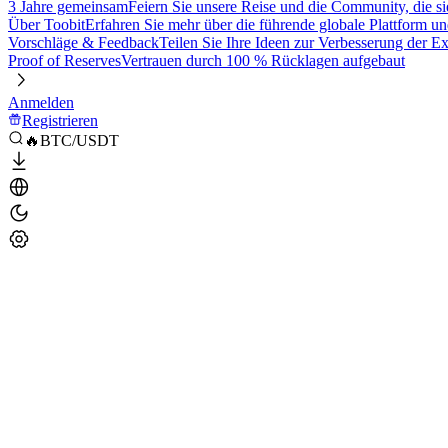
3 Jahre gemeinsam
Feiern Sie unsere Reise und die Community, die si
Über Toobit
Erfahren Sie mehr über die führende globale Plattform un
Vorschläge & Feedback
Teilen Sie Ihre Ideen zur Verbesserung der 
Proof of Reserves
Vertrauen durch 100 % Rücklagen aufgebaut
Anmelden
Registrieren
🔥BTC/USDT