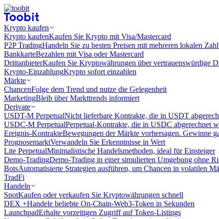
Krypto kaufen
Krypto kaufen
Kaufen Sie Krypto mit Visa/Mastercard
P2P Trading
Handeln Sie zu besten Preisen mit mehreren lokalen Zah
Bankkarte
Bezahlen mit Visa oder Mastercard
Drittanbieter
Kaufen Sie Kryptowährungen über vertrauenswürdige Drit
Krypto-Einzahlung
Krypto sofort einzahlen
Märkte
Chancen
Folge dem Trend und nutze die Gelegenheit
Marketing
Bleib über Markttrends informiert
Derivate
USDT-M Perpetual
Nicht lieferbare Kontrakte, die in USDT abgerec
USDC-M Perpetual
Perpetual-Kontrakte, die in USDC abgerechnet 
Ereignis-Kontrakte
Bewegungen der Märkte vorhersagen. Gewinne gan
Prognosemarkt
Verwandeln Sie Erkenntnisse in Wert
Lite Perpetual
Minimalistische Handelsmethoden, ideal für Einsteiger
Demo-Trading
Demo-Trading in einer simulierten Umgebung ohne Ri
Bots
Automatisierte Strategien ausführen, um Chancen in volatilen M
TradFi
Handeln
Spot
Kaufen oder verkaufen Sie Kryptowährungen schnell
DEX +
Handele beliebte On-Chain-Web3-Token in Sekunden
Launchpad
Erhalte vorzeitigen Zugriff auf Token-Listings