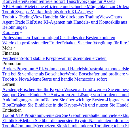
Konvertieren
Gebührenfreie Sofort-Tauschvorgänge für Assets
API-Handel
Bietet eine effiziente und schnelle Möglichkeit zur Orde
Toobit Synapse
Market Insights durch KI-Analyse
Toobit x TradingView
Handeln Sie direkt aus TradingView-Charts
Agent Trade Kit
Rüste KI-Agenten mit Handels- und Kontoskills aus
Belohnungen
Kopieren
Professionellen Tradern folgen
Die Trades der Besten kopieren
Werde ein professioneller Trader
Erhalten Sie eine Vergütung für Ihre
Mehr
Finanzen
Verdienen
Sofort stabile Kryptowährungsrenditen erzielen
Promotion
Broker-Programm
API-Volumen und Handelsinfrastruktur monetarisie
Tritt bei & verdiene als Botschafter
Werde Botschafter und profitiere vo
Toobit x Nova.Meme
Starte und handle Memecoins sofort
Lernen
Academy
Frischen Sie Ihr Krypto-Wissen auf und werden Sie ein bess
Support Center
Finden Sie Antworten zur Lösung von Problemen und n
Ankündigungszentrum
Bleiben Sie über wichtige System-Upgrades, 
Blog
Erhalten Sie Einblicke in die Krypto-Welt und nutzen Sie Hande
Entdecken
Toobit-VIP-Programm
Genießen Sie Gebührenrabatte und viele exkl
Einblicke
Bleiben Sie über die neuesten Krypto-Nachrichten informier
Toobit-Community
Vernetzen Sie sich mit anderen Toobitern; teilen