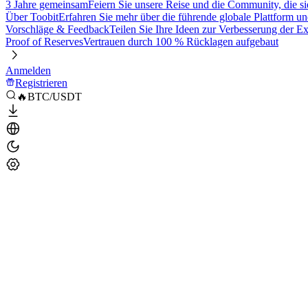
3 Jahre gemeinsam
Feiern Sie unsere Reise und die Community, die si
Über Toobit
Erfahren Sie mehr über die führende globale Plattform un
Vorschläge & Feedback
Teilen Sie Ihre Ideen zur Verbesserung der 
Proof of Reserves
Vertrauen durch 100 % Rücklagen aufgebaut
Anmelden
Registrieren
🔥BTC/USDT