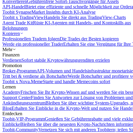
Konvertieren
Gebührenfreie Sofort-Tauschvorgänge für Assets
API-Handel
Bietet eine effiziente und schnelle Möglichkeit zur Orde
Toobit Synapse
Market Insights durch KI-Analyse
Toobit x TradingView
Handeln Sie direkt aus TradingView-Charts
Agent Trade Kit
Rüste KI-Agenten mit Handels- und Kontoskills aus
Belohnungen
Kopieren
Professionellen Tradern folgen
Die Trades der Besten kopieren
Werde ein professioneller Trader
Erhalten Sie eine Vergütung für Ihre
Mehr
Finanzen
Verdienen
Sofort stabile Kryptowährungsrenditen erzielen
Promotion
Broker-Programm
API-Volumen und Handelsinfrastruktur monetarisie
Tritt bei & verdiene als Botschafter
Werde Botschafter und profitiere vo
Toobit x Nova.Meme
Starte und handle Memecoins sofort
Lernen
Academy
Frischen Sie Ihr Krypto-Wissen auf und werden Sie ein bess
Support Center
Finden Sie Antworten zur Lösung von Problemen und n
Ankündigungszentrum
Bleiben Sie über wichtige System-Upgrades, 
Blog
Erhalten Sie Einblicke in die Krypto-Welt und nutzen Sie Hande
Entdecken
Toobit-VIP-Programm
Genießen Sie Gebührenrabatte und viele exkl
Einblicke
Bleiben Sie über die neuesten Krypto-Nachrichten informier
Toobit-Community
Vernetzen Sie sich mit anderen Toobitern; teilen