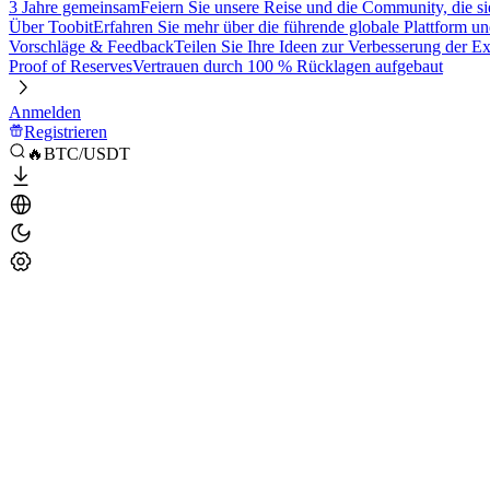
3 Jahre gemeinsam
Feiern Sie unsere Reise und die Community, die si
Über Toobit
Erfahren Sie mehr über die führende globale Plattform un
Vorschläge & Feedback
Teilen Sie Ihre Ideen zur Verbesserung der 
Proof of Reserves
Vertrauen durch 100 % Rücklagen aufgebaut
Anmelden
Registrieren
🔥BTC/USDT