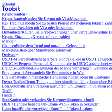
Krypto kaufen
Krypto kaufen
Kaufen Sie Krypto mit Visa/Mastercard
P2P Trading
Handeln Sie zu besten Preisen mit mehreren lokalen Zah
Bankkarte
Bezahlen mit Visa oder Mastercard
Drittanbieter
Kaufen Sie Kryptowährungen über vertrauenswürdige Drit
Krypto-Einzahlung
Krypto sofort einzahlen
Märkte
Chancen
Folge dem Trend und nutze die Gelegenheit
Marketing
Bleib über Markttrends informiert
Derivate
USDT-M Perpetual
Nicht lieferbare Kontrakte, die in USDT abgerec
USDC-M Perpetual
Perpetual-Kontrakte, die in USDC abgerechnet 
Ereignis-Kontrakte
Bewegungen der Märkte vorhersagen. Gewinne gan
Prognosemarkt
Verwandeln Sie Erkenntnisse in Wert
Lite Perpetual
Minimalistische Handelsmethoden, ideal für Einsteiger
Demo-Trading
Demo-Trading in einer simulierten Umgebung ohne Ri
Bots
Automatisierte Strategien ausführen, um Chancen in volatilen M
TradFi
Handeln
Spot
Kaufen oder verkaufen Sie Kryptowährungen schnell
DEX +
Handele beliebte On-Chain-Web3-Token in Sekunden
Launchpad
Erhalte vorzeitigen Zugriff auf Token-Listings