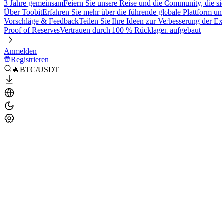
3 Jahre gemeinsam
Feiern Sie unsere Reise und die Community, die si
Über Toobit
Erfahren Sie mehr über die führende globale Plattform un
Vorschläge & Feedback
Teilen Sie Ihre Ideen zur Verbesserung der 
Proof of Reserves
Vertrauen durch 100 % Rücklagen aufgebaut
Anmelden
Registrieren
🔥BTC/USDT