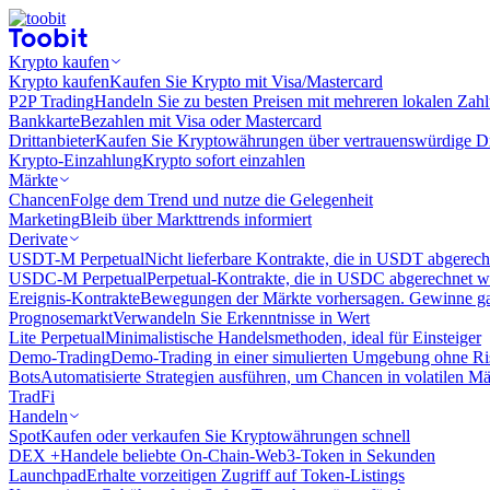
Krypto kaufen
Krypto kaufen
Kaufen Sie Krypto mit Visa/Mastercard
P2P Trading
Handeln Sie zu besten Preisen mit mehreren lokalen Zah
Bankkarte
Bezahlen mit Visa oder Mastercard
Drittanbieter
Kaufen Sie Kryptowährungen über vertrauenswürdige Drit
Krypto-Einzahlung
Krypto sofort einzahlen
Märkte
Chancen
Folge dem Trend und nutze die Gelegenheit
Marketing
Bleib über Markttrends informiert
Derivate
USDT-M Perpetual
Nicht lieferbare Kontrakte, die in USDT abgerec
USDC-M Perpetual
Perpetual-Kontrakte, die in USDC abgerechnet 
Ereignis-Kontrakte
Bewegungen der Märkte vorhersagen. Gewinne gan
Prognosemarkt
Verwandeln Sie Erkenntnisse in Wert
Lite Perpetual
Minimalistische Handelsmethoden, ideal für Einsteiger
Demo-Trading
Demo-Trading in einer simulierten Umgebung ohne Ri
Bots
Automatisierte Strategien ausführen, um Chancen in volatilen M
TradFi
Handeln
Spot
Kaufen oder verkaufen Sie Kryptowährungen schnell
DEX +
Handele beliebte On-Chain-Web3-Token in Sekunden
Launchpad
Erhalte vorzeitigen Zugriff auf Token-Listings