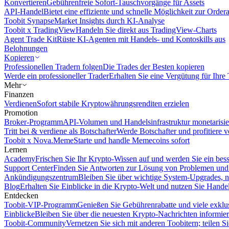
Konvertieren
Gebührenfreie Sofort-Tauschvorgänge für Assets
API-Handel
Bietet eine effiziente und schnelle Möglichkeit zur Orde
Toobit Synapse
Market Insights durch KI-Analyse
Toobit x TradingView
Handeln Sie direkt aus TradingView-Charts
Agent Trade Kit
Rüste KI-Agenten mit Handels- und Kontoskills aus
Belohnungen
Kopieren
Professionellen Tradern folgen
Die Trades der Besten kopieren
Werde ein professioneller Trader
Erhalten Sie eine Vergütung für Ihre
Mehr
Finanzen
Verdienen
Sofort stabile Kryptowährungsrenditen erzielen
Promotion
Broker-Programm
API-Volumen und Handelsinfrastruktur monetarisie
Tritt bei & verdiene als Botschafter
Werde Botschafter und profitiere vo
Toobit x Nova.Meme
Starte und handle Memecoins sofort
Lernen
Academy
Frischen Sie Ihr Krypto-Wissen auf und werden Sie ein bess
Support Center
Finden Sie Antworten zur Lösung von Problemen und n
Ankündigungszentrum
Bleiben Sie über wichtige System-Upgrades, 
Blog
Erhalten Sie Einblicke in die Krypto-Welt und nutzen Sie Hande
Entdecken
Toobit-VIP-Programm
Genießen Sie Gebührenrabatte und viele exkl
Einblicke
Bleiben Sie über die neuesten Krypto-Nachrichten informier
Toobit-Community
Vernetzen Sie sich mit anderen Toobitern; teilen