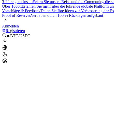
3 Jahre gemeinsam
Feiern Sie unsere Reise und die Community, die si
Über Toobit
Erfahren Sie mehr über die führende globale Plattform un
Vorschläge & Feedback
Teilen Sie Ihre Ideen zur Verbesserung der 
Proof of Reserves
Vertrauen durch 100 % Rücklagen aufgebaut
Anmelden
Registrieren
🔥BTC/USDT