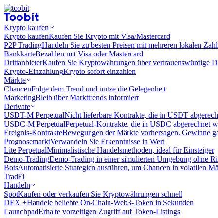
Krypto kaufen
Krypto kaufen
Kaufen Sie Krypto mit Visa/Mastercard
P2P Trading
Handeln Sie zu besten Preisen mit mehreren lokalen Zah
Bankkarte
Bezahlen mit Visa oder Mastercard
Drittanbieter
Kaufen Sie Kryptowährungen über vertrauenswürdige Drit
Krypto-Einzahlung
Krypto sofort einzahlen
Märkte
Chancen
Folge dem Trend und nutze die Gelegenheit
Marketing
Bleib über Markttrends informiert
Derivate
USDT-M Perpetual
Nicht lieferbare Kontrakte, die in USDT abgerec
USDC-M Perpetual
Perpetual-Kontrakte, die in USDC abgerechnet 
Ereignis-Kontrakte
Bewegungen der Märkte vorhersagen. Gewinne gan
Prognosemarkt
Verwandeln Sie Erkenntnisse in Wert
Lite Perpetual
Minimalistische Handelsmethoden, ideal für Einsteiger
Demo-Trading
Demo-Trading in einer simulierten Umgebung ohne Ri
Bots
Automatisierte Strategien ausführen, um Chancen in volatilen M
TradFi
Handeln
Spot
Kaufen oder verkaufen Sie Kryptowährungen schnell
DEX +
Handele beliebte On-Chain-Web3-Token in Sekunden
Launchpad
Erhalte vorzeitigen Zugriff auf Token-Listings