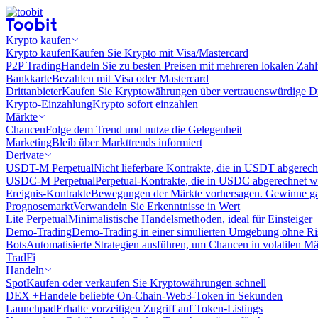
Krypto kaufen
Krypto kaufen
Kaufen Sie Krypto mit Visa/Mastercard
P2P Trading
Handeln Sie zu besten Preisen mit mehreren lokalen Zah
Bankkarte
Bezahlen mit Visa oder Mastercard
Drittanbieter
Kaufen Sie Kryptowährungen über vertrauenswürdige Drit
Krypto-Einzahlung
Krypto sofort einzahlen
Märkte
Chancen
Folge dem Trend und nutze die Gelegenheit
Marketing
Bleib über Markttrends informiert
Derivate
USDT-M Perpetual
Nicht lieferbare Kontrakte, die in USDT abgerec
USDC-M Perpetual
Perpetual-Kontrakte, die in USDC abgerechnet 
Ereignis-Kontrakte
Bewegungen der Märkte vorhersagen. Gewinne gan
Prognosemarkt
Verwandeln Sie Erkenntnisse in Wert
Lite Perpetual
Minimalistische Handelsmethoden, ideal für Einsteiger
Demo-Trading
Demo-Trading in einer simulierten Umgebung ohne Ri
Bots
Automatisierte Strategien ausführen, um Chancen in volatilen M
TradFi
Handeln
Spot
Kaufen oder verkaufen Sie Kryptowährungen schnell
DEX +
Handele beliebte On-Chain-Web3-Token in Sekunden
Launchpad
Erhalte vorzeitigen Zugriff auf Token-Listings