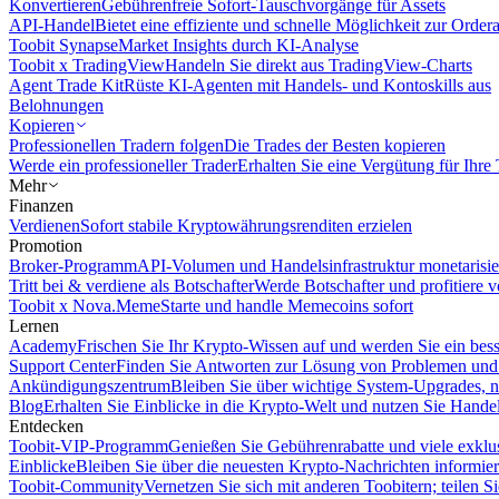
Konvertieren
Gebührenfreie Sofort-Tauschvorgänge für Assets
API-Handel
Bietet eine effiziente und schnelle Möglichkeit zur Orde
Toobit Synapse
Market Insights durch KI-Analyse
Toobit x TradingView
Handeln Sie direkt aus TradingView-Charts
Agent Trade Kit
Rüste KI-Agenten mit Handels- und Kontoskills aus
Belohnungen
Kopieren
Professionellen Tradern folgen
Die Trades der Besten kopieren
Werde ein professioneller Trader
Erhalten Sie eine Vergütung für Ihre
Mehr
Finanzen
Verdienen
Sofort stabile Kryptowährungsrenditen erzielen
Promotion
Broker-Programm
API-Volumen und Handelsinfrastruktur monetarisie
Tritt bei & verdiene als Botschafter
Werde Botschafter und profitiere vo
Toobit x Nova.Meme
Starte und handle Memecoins sofort
Lernen
Academy
Frischen Sie Ihr Krypto-Wissen auf und werden Sie ein bess
Support Center
Finden Sie Antworten zur Lösung von Problemen und n
Ankündigungszentrum
Bleiben Sie über wichtige System-Upgrades, 
Blog
Erhalten Sie Einblicke in die Krypto-Welt und nutzen Sie Hande
Entdecken
Toobit-VIP-Programm
Genießen Sie Gebührenrabatte und viele exkl
Einblicke
Bleiben Sie über die neuesten Krypto-Nachrichten informier
Toobit-Community
Vernetzen Sie sich mit anderen Toobitern; teilen