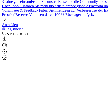
3 Jahre gemeinsam
Feiern Sie unsere Reise und die Community, die si
Über Toobit
Erfahren Sie mehr über die führende globale Plattform un
Vorschläge & Feedback
Teilen Sie Ihre Ideen zur Verbesserung der 
Proof of Reserves
Vertrauen durch 100 % Rücklagen aufgebaut
Anmelden
Registrieren
🔥BTC/USDT