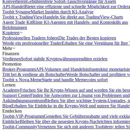
Konvertieren
Gebührenfreie Sofort-Tauschvorgänge für Assets
API-Handel
Bietet eine effiziente und schnelle Möglichkeit zur Orde
Toobit Synapse
Market Insights durch KI-Analyse
Toobit x TradingView
Handeln Sie direkt aus TradingView-Charts
Agent Trade Kit
Rüste KI-Agenten mit Handels- und Kontoskills aus
Belohnungen
Kopieren
Professionellen Tradern folgen
Die Trades der Besten kopieren
Werde ein professioneller Trader
Erhalten Sie eine Vergütung für Ihre
Mehr
Finanzen
Verdienen
Sofort stabile Kryptowährungsrenditen erzielen
Promotion
Broker-Programm
API-Volumen und Handelsinfrastruktur monetarisie
Tritt bei & verdiene als Botschafter
Werde Botschafter und profitiere vo
Toobit x Nova.Meme
Starte und handle Memecoins sofort
Lernen
Academy
Frischen Sie Ihr Krypto-Wissen auf und werden Sie ein bess
Support Center
Finden Sie Antworten zur Lösung von Problemen und n
Ankündigungszentrum
Bleiben Sie über wichtige System-Upgrades, 
Blog
Erhalten Sie Einblicke in die Krypto-Welt und nutzen Sie Hande
Entdecken
Toobit-VIP-Programm
Genießen Sie Gebührenrabatte und viele exkl
Einblicke
Bleiben Sie über die neuesten Krypto-Nachrichten informier
Toobit-Community
Vernetzen Sie sich mit anderen Toobitern; teilen