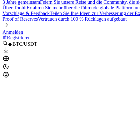
3 Jahre gemeinsam
Feiern Sie unsere Reise und die Community, die si
Über Toobit
Erfahren Sie mehr über die führende globale Plattform un
Vorschläge & Feedback
Teilen Sie Ihre Ideen zur Verbesserung der 
Proof of Reserves
Vertrauen durch 100 % Rücklagen aufgebaut
Anmelden
Registrieren
🔥BTC/USDT