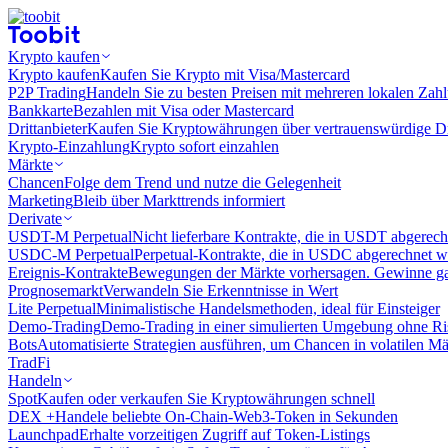
Krypto kaufen
Krypto kaufen
Kaufen Sie Krypto mit Visa/Mastercard
P2P Trading
Handeln Sie zu besten Preisen mit mehreren lokalen Zah
Bankkarte
Bezahlen mit Visa oder Mastercard
Drittanbieter
Kaufen Sie Kryptowährungen über vertrauenswürdige Drit
Krypto-Einzahlung
Krypto sofort einzahlen
Märkte
Chancen
Folge dem Trend und nutze die Gelegenheit
Marketing
Bleib über Markttrends informiert
Derivate
USDT-M Perpetual
Nicht lieferbare Kontrakte, die in USDT abgerec
USDC-M Perpetual
Perpetual-Kontrakte, die in USDC abgerechnet 
Ereignis-Kontrakte
Bewegungen der Märkte vorhersagen. Gewinne gan
Prognosemarkt
Verwandeln Sie Erkenntnisse in Wert
Lite Perpetual
Minimalistische Handelsmethoden, ideal für Einsteiger
Demo-Trading
Demo-Trading in einer simulierten Umgebung ohne Ri
Bots
Automatisierte Strategien ausführen, um Chancen in volatilen M
TradFi
Handeln
Spot
Kaufen oder verkaufen Sie Kryptowährungen schnell
DEX +
Handele beliebte On-Chain-Web3-Token in Sekunden
Launchpad
Erhalte vorzeitigen Zugriff auf Token-Listings